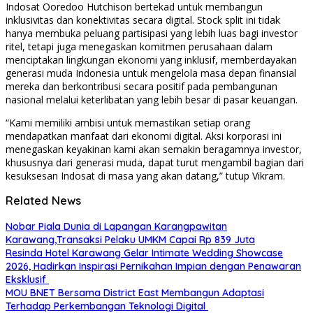
Indosat Ooredoo Hutchison bertekad untuk membangun
inklusivitas dan konektivitas secara digital. Stock split ini tidak
hanya membuka peluang partisipasi yang lebih luas bagi investor
ritel, tetapi juga menegaskan komitmen perusahaan dalam
menciptakan lingkungan ekonomi yang inklusif, memberdayakan
generasi muda Indonesia untuk mengelola masa depan finansial
mereka dan berkontribusi secara positif pada pembangunan
nasional melalui keterlibatan yang lebih besar di pasar keuangan.
“Kami memiliki ambisi untuk memastikan setiap orang
mendapatkan manfaat dari ekonomi digital. Aksi korporasi ini
menegaskan keyakinan kami akan semakin beragamnya investor,
khususnya dari generasi muda, dapat turut mengambil bagian dari
kesuksesan Indosat di masa yang akan datang,” tutup Vikram.
Related News
Nobar Piala Dunia di Lapangan Karangpawitan
Karawang,Transaksi Pelaku UMKM Capai Rp 839 Juta
Resinda Hotel Karawang Gelar Intimate Wedding Showcase
2026, Hadirkan Inspirasi Pernikahan Impian dengan Penawaran
Eksklusif
MOU BNET Bersama District East Membangun Adaptasi
Terhadap Perkembangan Teknologi Digital