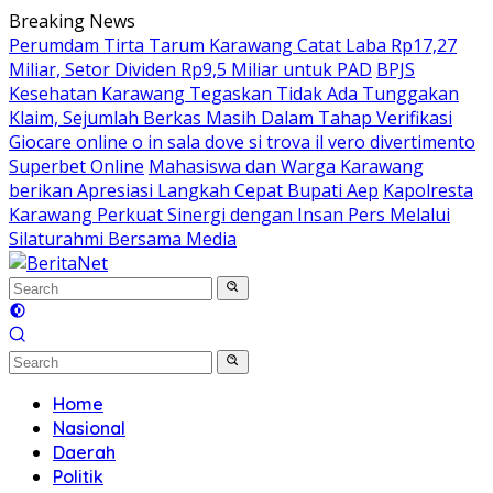
Skip
Breaking News
to
Perumdam Tirta Tarum Karawang Catat Laba Rp17,27
content
Miliar, Setor Dividen Rp9,5 Miliar untuk PAD
BPJS
Kesehatan Karawang Tegaskan Tidak Ada Tunggakan
Klaim, Sejumlah Berkas Masih Dalam Tahap Verifikasi
Giocare online o in sala dove si trova il vero divertimento
Superbet Online
Mahasiswa dan Warga Karawang
berikan Apresiasi Langkah Cepat Bupati Aep
Kapolresta
Karawang Perkuat Sinergi dengan Insan Pers Melalui
Silaturahmi Bersama Media
Home
Nasional
Daerah
Politik