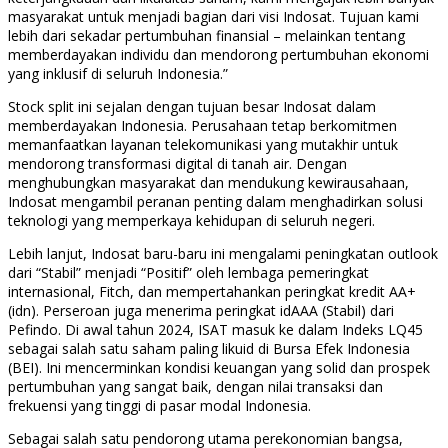
masyarakat untuk menjadi bagian dari visi Indosat. Tujuan kami
lebih dari sekadar pertumbuhan finansial – melainkan tentang
memberdayakan individu dan mendorong pertumbuhan ekonomi
yang inklusif di seluruh Indonesia.”
Stock split ini sejalan dengan tujuan besar Indosat dalam
memberdayakan Indonesia. Perusahaan tetap berkomitmen
memanfaatkan layanan telekomunikasi yang mutakhir untuk
mendorong transformasi digital di tanah air. Dengan
menghubungkan masyarakat dan mendukung kewirausahaan,
Indosat mengambil peranan penting dalam menghadirkan solusi
teknologi yang memperkaya kehidupan di seluruh negeri.
Lebih lanjut, Indosat baru-baru ini mengalami peningkatan outlook
dari “Stabil” menjadi “Positif” oleh lembaga pemeringkat
internasional, Fitch, dan mempertahankan peringkat kredit AA+
(idn). Perseroan juga menerima peringkat idAAA (Stabil) dari
Pefindo. Di awal tahun 2024, ISAT masuk ke dalam Indeks LQ45
sebagai salah satu saham paling likuid di Bursa Efek Indonesia
(BEI). Ini mencerminkan kondisi keuangan yang solid dan prospek
pertumbuhan yang sangat baik, dengan nilai transaksi dan
frekuensi yang tinggi di pasar modal Indonesia.
Sebagai salah satu pendorong utama perekonomian bangsa,