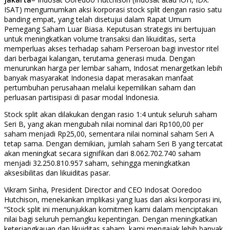
ISAT) mengumumkan aksi korporasi stock split dengan rasio satu
banding empat, yang telah disetujui dalam Rapat Umum
Pemegang Saham Luar Biasa. Keputusan strategis ini bertujuan
untuk meningkatkan volume transaksi dan likuiditas, serta
memperluas akses terhadap saham Perseroan bagi investor ritel
dari berbagai kalangan, terutama generasi muda. Dengan
menurunkan harga per lembar saham, Indosat menargetkan lebih
banyak masyarakat Indonesia dapat merasakan manfaat
pertumbuhan perusahaan melalui kepemilikan saham dan
perluasan partisipasi di pasar modal Indonesia.
Stock split akan dilakukan dengan rasio 1:4 untuk seluruh saham
Seri B, yang akan mengubah nilai nominal dari Rp100,00 per
saham menjadi Rp25,00, sementara nilai nominal saham Seri A
tetap sama. Dengan demikian, jumlah saham Seri B yang tercatat
akan meningkat secara signifikan dari 8.062.702.740 saham
menjadi 32.250.810.957 saham, sehingga meningkatkan
aksesibilitas dan likuiditas pasar.
Vikram Sinha, President Director and CEO Indosat Ooredoo
Hutchison, menekankan implikasi yang luas dari aksi korporasi ini,
“Stock split ini menunjukkan komitmen kami dalam menciptakan
nilai bagi seluruh pemangku kepentingan. Dengan meningkatkan
keterjangkauan dan likuiditas saham, kami mengajak lebih banyak