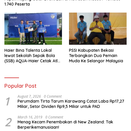
1.740 Peserta
Haier Bina Talenta Lokal
PSSI Kabupaten Bekasi
lewat Sekolah Sepak Bola
Terbangkan Dua Pemain
(SSB) AQUA-Haier Cetak Atlet
Muda Ke Selangor Malaysia
Masa Depan
Popular Post
1
August 7, 2026
0 Comment
Perumdam Tirta Tarum Karawang Catat Laba Rp17,27
Miliar, Setor Dividen Rp9,5 Miliar untuk PAD
2
March 16, 2019
0 Comment
Menag Kecam Penembakan di New Zealand: Tak
Berperikemanusiaan!