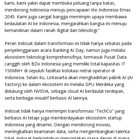
kami, kami yakin dapat membuka peluang tanpa batas,
mendorong Indonesia menuju pencapaian Visi Indonesia Emas
2045. Kami juga sangat bangga memimpin upaya membawa
kedaulatan AI ke Indonesia, mengarahkan bangsa ini menuju
kemandirian dalam ranah digital dan teknologi.”
Peran Indosat dalam transformasi ini tidak hanya sebatas pada
penyelenggaraan acara Banking AI Day, namun juga melalui
ekosistem teknologi komprehensifnya, termasuk Pusat Data
canggih oleh BDx Indonesia yang memiliki total kapasitas IT
150MW+ di sepuluh fasilitas kolokasi netral operator di
Indonesia. Selain itu, Lintasarta akan menghadirkan pabrik AI (AI
Factory) ke dalam ekosistem ini melalui GPU Merdeka yang
didukung oleh NVIDIA, sebagai cloud AI berdaulat terdepan,
serta berbagai inisiatif berbasis AI lainnya.
Indosat tidak hanya memimpin transformasi “TechCo” yang
berbasis AI tetapi juga memberdayakan ekosistem startup
Indonesia yang dinamis. Dengan mendorong inovasi,
meningkatkan keamanan data, serta mengembangkan talenta
lokal, Indosat berkontribusi menciptakan masa depan di mana