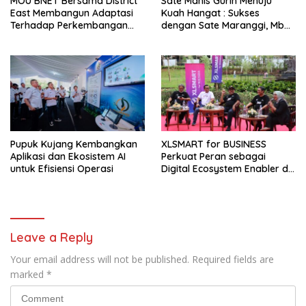
MOU BNET Bersama District
Sate Manis Gurih Menuju
East Membangun Adaptasi
Kuah Hangat : Sukses
Terhadap Perkembangan
dengan Sate Maranggi, Mbah
Teknologi Digital
Goen Kini Rambah Bisnis
Cuanki untuk Hidupkan
Ekonomi Kreatif
Pupuk Kujang Kembangkan
XLSMART for BUSINESS
Aplikasi dan Ekosistem AI
Perkuat Peran sebagai
untuk Efisiensi Operasi
Digital Ecosystem Enabler di
Berbagai Daerah
Leave a Reply
Your email address will not be published.
Required fields are
marked
*