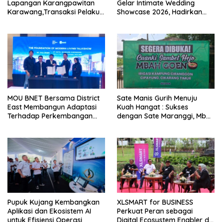
Lapangan Karangpawitan
Gelar Intimate Wedding
Karawang,Transaksi Pelaku
Showcase 2026, Hadirkan
UMKM Capai Rp 839 Juta
Inspirasi Pernikahan Impian
dengan Penawaran Eksklusif
MOU BNET Bersama District
Sate Manis Gurih Menuju
East Membangun Adaptasi
Kuah Hangat : Sukses
Terhadap Perkembangan
dengan Sate Maranggi, Mbah
Teknologi Digital
Goen Kini Rambah Bisnis
Cuanki untuk Hidupkan
Ekonomi Kreatif
Pupuk Kujang Kembangkan
XLSMART for BUSINESS
Aplikasi dan Ekosistem AI
Perkuat Peran sebagai
untuk Efisiensi Operasi
Digital Ecosystem Enabler di