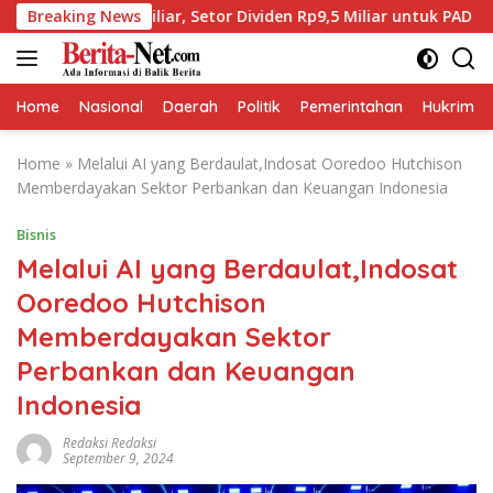
Skip
 Miliar, Setor Dividen Rp9,5 Miliar untuk PAD
Breaking News
BPJS K
to
content
Home
Nasional
Daerah
Politik
Pemerintahan
Hukrim
Home
»
Melalui AI yang Berdaulat,Indosat Ooredoo Hutchison
Memberdayakan Sektor Perbankan dan Keuangan Indonesia
Bisnis
Melalui AI yang Berdaulat,Indosat
Ooredoo Hutchison
Memberdayakan Sektor
Perbankan dan Keuangan
Indonesia
Redaksi Redaksi
September 9, 2024