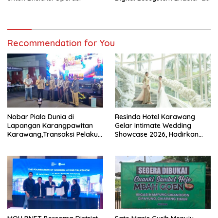
Berbagai Daerah
Recommendation for You
Nobar Piala Dunia di
Resinda Hotel Karawang
Lapangan Karangpawitan
Gelar Intimate Wedding
Karawang,Transaksi Pelaku
Showcase 2026, Hadirkan
UMKM Capai Rp 839 Juta
Inspirasi Pernikahan Impian
dengan Penawaran Eksklusif