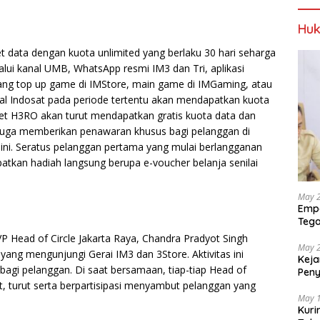
Huk
t data dengan kuota unlimited yang berlaku 30 hari seharga
lui kanal UMB, WhatsApp resmi IM3 dan Tri, aplikasi
yang top up game di IMStore, main game di IMGaming, atau
gital Indosat pada periode tertentu akan mendapatkan kuota
aket H3RO akan turut mendapatkan gratis kuota data dan
 juga memberikan penawaran khusus bagi pelanggan di
 ini. Seratus pelanggan pertama yang mulai berlangganan
tkan hadiah langsung berupa e-voucher belanja senilai
May 
Empa
Tega
Berp
EVP Head of Circle Jakarta Raya, Chandra Pradyot Singh
May 
yang mengunjungi Gerai IM3 dan 3Store. Aktivitas ini
Keja
bagi pelanggan. Di saat bersamaan, tiap-tiap Head of
Pen
dan 
t, turut serta berpartisipasi menyambut pelanggan yang
May 
Kuri