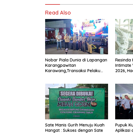
Read Also
Nobar Piala Dunia di Lapangan
Resinda 
Karangpawitan
Intimate
Karawang,Transaksi Pelaku
2026, Had
UMKM Capai Rp 839 Juta
Pernikah
Penawara
Sate Manis Gurih Menuju Kuah
Pupuk K
Hangat : Sukses dengan Sate
Aplikasi