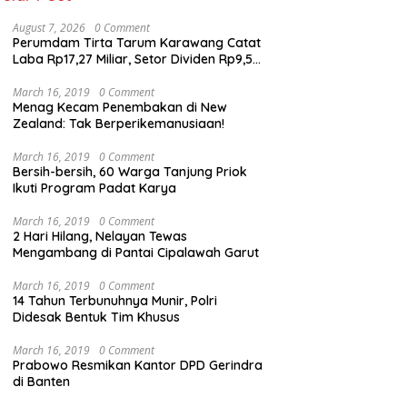
August 7, 2026
0 Comment
Perumdam Tirta Tarum Karawang Catat
Laba Rp17,27 Miliar, Setor Dividen Rp9,5
Miliar untuk PAD
March 16, 2019
0 Comment
Menag Kecam Penembakan di New
Zealand: Tak Berperikemanusiaan!
March 16, 2019
0 Comment
Bersih-bersih, 60 Warga Tanjung Priok
Ikuti Program Padat Karya
March 16, 2019
0 Comment
2 Hari Hilang, Nelayan Tewas
Mengambang di Pantai Cipalawah Garut
March 16, 2019
0 Comment
14 Tahun Terbunuhnya Munir, Polri
Didesak Bentuk Tim Khusus
March 16, 2019
0 Comment
Prabowo Resmikan Kantor DPD Gerindra
di Banten