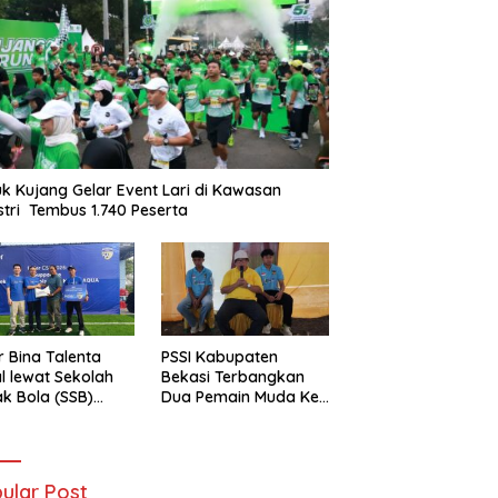
k Kujang Gelar Event Lari di Kawasan
stri Tembus 1.740 Peserta
r Bina Talenta
PSSI Kabupaten
l lewat Sekolah
Bekasi Terbangkan
k Bola (SSB)
Dua Pemain Muda Ke
-Haier Cetak
Selangor Malaysia
t Masa Depan
ular Post