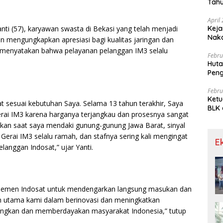
Tahu
Gra
April
Keja
anti (57), karyawan swasta di Bekasi yang telah menjadi
Nak
un mengungkapkan apresiasi bagi kualitas jaringan dan
i menyatakan bahwa pelayanan pelanggan IM3 selalu
Febru
Huta
Pen
Limp
Febru
Ketu
 sesuai kebutuhan Saya. Selama 13 tahun terakhir, Saya
BLK 
erai IM3 karena harganya terjangkau dan prosesnya sangat
Meng
bahkan saat saya mendaki gunung-gunung Jawa Barat, sinyal
di Gerai IM3 selalu ramah, dan stafnya sering kali mengingat
E
elanggan Indosat,” ujar Yanti.
jemen Indosat untuk mendengarkan langsung masukan dan
san utama kami dalam berinovasi dan meningkatkan
ngkan dan memberdayakan masyarakat Indonesia,” tutup