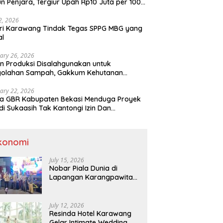
n Penjara, Tergiur Upah Rp10 Juta per 100
m
 2, 2026
ri Karawang Tindak Tegas SPPG MBG yang
al
ary 26, 2026
n Produksi Disalahgunakan untuk
golahan Sampah, Gakkum Kehutanan
ahkan Tersangka ke Kejari Karawang
ary 22, 2026
a GBR Kabupaten Bekasi Menduga Proyek
di Sukaasih Tak Kantongi Izin Dan
alihfungsikan Lahan Pertanian
konomi
July 15, 2026
Nobar Piala Dunia di
Lapangan Karangpawitan
Karawang,Transaksi
Pelaku UMKM Capai Rp 839
Juta
July 12, 2026
Resinda Hotel Karawang
Gelar Intimate Wedding