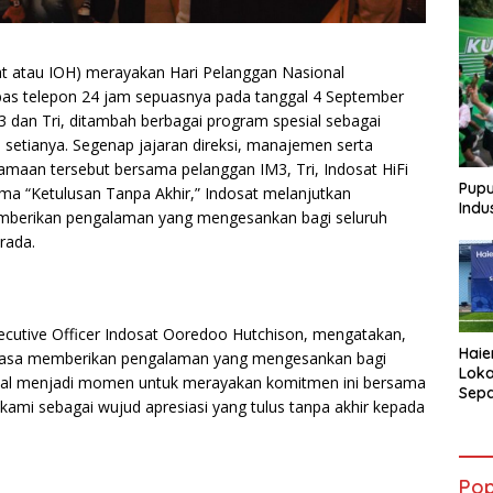
at atau IOH) merayakan Hari Pelanggan Nasional
as telepon 24 jam sepuasnya pada tanggal 4 September
 dan Tri, ditambah berbagai program spesial sebagai
 setianya. Segenap jajaran direksi, manajemen serta
aan tersebut bersama pelanggan IM3, Tri, Indosat HiFi
Pupu
a “Ketulusan Tanpa Akhir,” Indosat melanjutkan
Indu
emberikan pengalaman yang mengesankan bagi seluruh
rada.
xecutive Officer Indosat Ooredoo Hutchison, mengatakan,
Haie
tiasa memberikan pengalaman yang mengesankan bagi
Loka
onal menjadi momen untuk merayakan komitmen ini bersama
Sepa
 kami sebagai wujud apresiasi yang tulus tanpa akhir kepada
AQUA
Atle
Pop