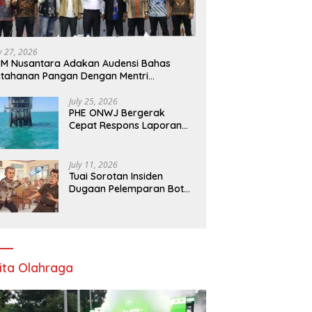
ly 27, 2026
M Nusantara Adakan Audensi Bahas
tahanan Pangan Dengan Mentri
rtanian
July 25, 2026
PHE ONWJ Bergerak
Cepat Respons Laporan
Nelayan Soal Gelembung
di Perairan Karawang
July 11, 2026
Tuai Sorotan Insiden
Dugaan Pelemparan Botol
oleh Oknum Korwil
Pendidikan di Cikarang
Pusat
ita Olahraga