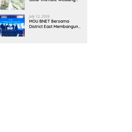
Showcase 2026, Hadirkan
Inspirasi Pernikahan
Impian dengan Penawaran
July 12, 2026
Eksklusif
MOU BNET Bersama
District East Membangun
Adaptasi Terhadap
Perkembangan Teknologi
Digital