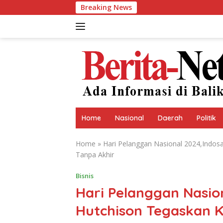
Skip
Breaking News
Perumdam Tirta Tarum 
to
content
Home
Nasional
Daerah
Politik
Home
»
Hari Pelanggan Nasional 2024,Indo
Tanpa Akhir
Bisnis
Hari Pelanggan Nasio
Hutchison Tegaskan 