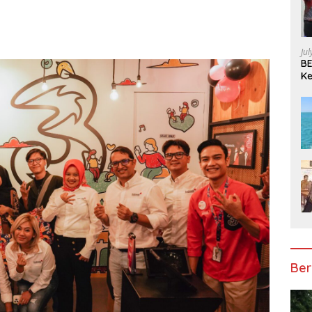
Ju
BE
Ke
Pe
Ber