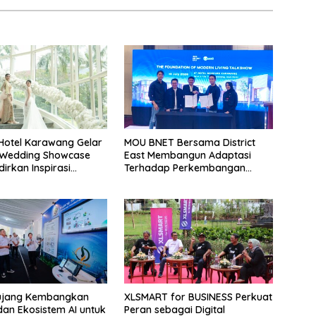
Hotel Karawang Gelar
MOU BNET Bersama District
 Wedding Showcase
East Membangun Adaptasi
irkan Inspirasi
Terhadap Perkembangan
an Impian dengan
Teknologi Digital
n Eksklusif
ujang Kembangkan
XLSMART for BUSINESS Perkuat
 dan Ekosistem AI untuk
Peran sebagai Digital