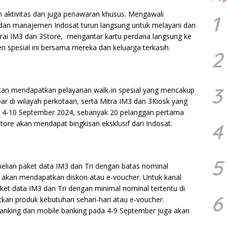
h aktivitas dan juga penawaran khusus. Mengawali
1
si dan manajemen Indosat turun langsung untuk melayani dan
ai IM3 dan 3Store, mengantar kartu perdana langsung ke
spesial ini bersama mereka dan keluarga terkasih.
2
3
akan mendapatkan pelayanan walk-in spesial yang mencakup
bar di wilayah perkotaan, serta Mitra IM3 dan 3Kiosk yang
 4-10 September 2024, sebanyak 20 pelanggan pertama
tore akan mendapat bingkisan eksklusif dari Indosat.
4
5
belian paket data IM3 dan Tri dengan batas nominal
e akan mendapatkan diskon atau e-voucher. Untuk kanal
aket data IM3 dan Tri dengan minimal nominal tertentu di
6
kan produk kebutuhan sehari-hari atau e-voucher.
 banking dan mobile banking pada 4-9 September juga akan