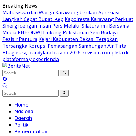
Skip
Breaking News
to
Mahasiswa dan Warga Karawang berikan Apresiasi
content
Langkah Cepat Bupati Aep
Kapolresta Karawang Perkuat
Sinergi dengan Insan Pers Melalui Silaturahmi Bersama
Media
PHE ONWJ Dukung Pelestarian Seni Budaya
Pesisir Pantura
Kejari Kabupaten Bekasi Tetapkan
Tersangka Korupsi Pemasangan Sambungan Air Tirta
Bhagasasi,
candyland casino 2026: revisión completa de
plataforma y experiencia
Home
Nasional
Daerah
Politik
Pemerintahan