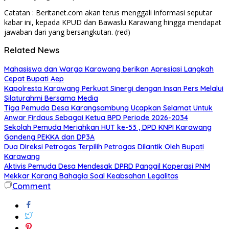
Catatan : Beritanet.com akan terus menggali informasi seputar
kabar ini, kepada KPUD dan Bawaslu Karawang hingga mendapat
jawaban dari yang bersangkutan. (red)
Related News
Mahasiswa dan Warga Karawang berikan Apresiasi Langkah
Cepat Bupati Aep
Kapolresta Karawang Perkuat Sinergi dengan Insan Pers Melalui
Silaturahmi Bersama Media
Tiga Pemuda Desa Karangsambung Ucapkan Selamat Untuk
Anwar Firdaus Sebagai Ketua BPD Periode 2026-2034
Sekolah Pemuda Meriahkan HUT ke-53 , DPD KNPI Karawang
Gandeng PEKKA dan DP3A
Dua DIreksi Petrogas Terpilih Petrogas Dilantik Oleh Bupati
Karawang
Aktivis Pemuda Desa Mendesak DPRD Panggil Koperasi PNM
Mekkar Karang Bahagia Soal Keabsahan Legalitas
Comment