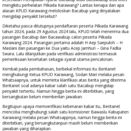
mengikitu perhelatan Pilkada Karawang? Lantas kenapa dan apa
alasan KPUD Karawang meloloskan Bacabup yang dinyatakan
mengidap penyakit tersebut?
Diketahui pasca ditutupnya pendaftaran peserta Pilkada Karawang
tahun 2024, pada 29 Agustus 2024 lalu, KPUD telah menerima dua
pasangan Bacabup dan Bacawabup calon peserta Pilkada
Karawang 2024. Pasangan pertama adalah H Aep Saepuloh – H
Maslani dan pasangan ke Dua yaitu Acep Jamhuri – Gina Fadlia
Swara. Lalu dilanjutkan pada verifikasi administrasi termasuk
pemeriksaan kesehatan sebagai syarat utama pencalonan.
Kembali pada pembahasan, berbekal informasi itu Beritanet
menghubungi Ketua KPUD Karawang, Sodari Mari melalui pesan
Whatsaapnya, untuk meminta klarifikasi atas berita yang diterima
Beritanet soal adanya kabar salah satu Bacabup mengidap
penyakit tertentu. Namun hingga berita ini diterbitkan, yang
bersangkutan belum memberilan jawaban.
Begitupun upaya memverifikasi kebenaran kabar itu, Beritanet
mencoba menghubungi salah satu komisioner Bawaslu Kabupaten
Karawang melalui pesan Whatsappnya, namun hingga berita ini
diterbitkan, yang bersangkutanpun masih belum memberikan
jawaban yang diharapkan.