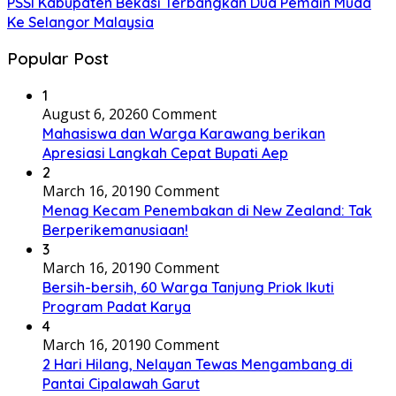
PSSI Kabupaten Bekasi Terbangkan Dua Pemain Muda
Ke Selangor Malaysia
Popular Post
1
August 6, 2026
0 Comment
Mahasiswa dan Warga Karawang berikan
Apresiasi Langkah Cepat Bupati Aep
2
March 16, 2019
0 Comment
Menag Kecam Penembakan di New Zealand: Tak
Berperikemanusiaan!
3
March 16, 2019
0 Comment
Bersih-bersih, 60 Warga Tanjung Priok Ikuti
Program Padat Karya
4
March 16, 2019
0 Comment
2 Hari Hilang, Nelayan Tewas Mengambang di
Pantai Cipalawah Garut