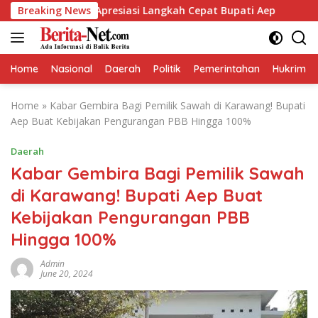
Skip
rikan Apresiasi Langkah Cepat Bupati Aep
Breaking News
Kapolresta
to
content
Home
Nasional
Daerah
Politik
Pemerintahan
Hukrim
Home
»
Kabar Gembira Bagi Pemilik Sawah di Karawang! Bupati
Aep Buat Kebijakan Pengurangan PBB Hingga 100%
Daerah
Kabar Gembira Bagi Pemilik Sawah
di Karawang! Bupati Aep Buat
Kebijakan Pengurangan PBB
Hingga 100%
Admin
June 20, 2024