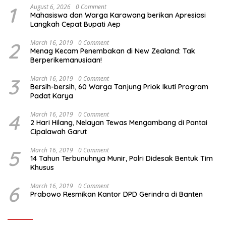
1
August 6, 2026
0 Comment
Mahasiswa dan Warga Karawang berikan Apresiasi
Langkah Cepat Bupati Aep
2
March 16, 2019
0 Comment
Menag Kecam Penembakan di New Zealand: Tak
Berperikemanusiaan!
3
March 16, 2019
0 Comment
Bersih-bersih, 60 Warga Tanjung Priok Ikuti Program
Padat Karya
4
March 16, 2019
0 Comment
2 Hari Hilang, Nelayan Tewas Mengambang di Pantai
Cipalawah Garut
5
March 16, 2019
0 Comment
14 Tahun Terbunuhnya Munir, Polri Didesak Bentuk Tim
Khusus
6
March 16, 2019
0 Comment
Prabowo Resmikan Kantor DPD Gerindra di Banten