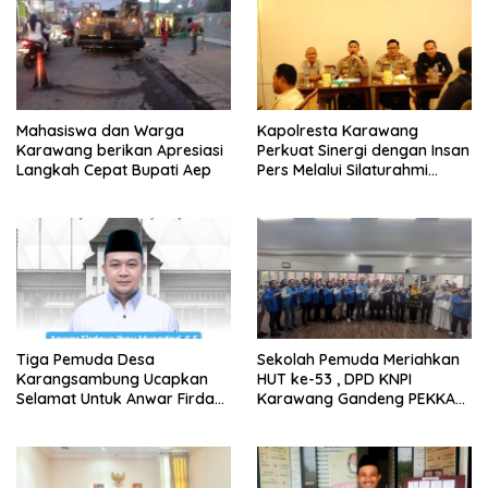
Mahasiswa dan Warga
Kapolresta Karawang
Karawang berikan Apresiasi
Perkuat Sinergi dengan Insan
Langkah Cepat Bupati Aep
Pers Melalui Silaturahmi
Bersama Media
Tiga Pemuda Desa
Sekolah Pemuda Meriahkan
Karangsambung Ucapkan
HUT ke-53 , DPD KNPI
Selamat Untuk Anwar Firdaus
Karawang Gandeng PEKKA
Sebagai Ketua BPD Periode
dan DP3A
2026-2034