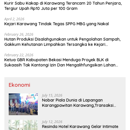
Kurir Sabu Kakap di Karawang Terancam 20 Tahun Penjara,
Tergiur Upah Rp10 Juta per 100 Gram
April 2, 2026
Kejari Karawang Tindak Tegas SPPG MBG yang Nakal
February 26, 2026
Hutan Produksi Disalahgunakan untuk Pengolahan Sampah,
Gakkum Kehutanan Limpahkan Tersangka ke Kejari
Karawang
February 22, 2026
Ketua GBR Kabupaten Bekasi Menduga Proyek BLK di
Sukaasih Tak Kantongi Izin Dan Mengalihfungsikan Lahan
Pertanian
Ekonomi
July 15, 2026
Nobar Piala Dunia di Lapangan
Karangpawitan Karawang,Transaksi
Pelaku UMKM Capai Rp 839 Juta
July 12, 2026
Resinda Hotel Karawang Gelar Intimate