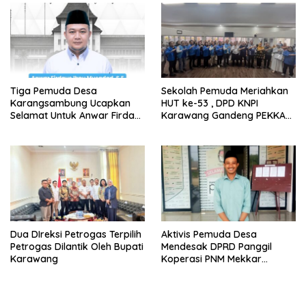
Tiga Pemuda Desa
Sekolah Pemuda Meriahkan
Karangsambung Ucapkan
HUT ke-53 , DPD KNPI
Selamat Untuk Anwar Firdaus
Karawang Gandeng PEKKA
Sebagai Ketua BPD Periode
dan DP3A
2026-2034
Dua DIreksi Petrogas Terpilih
Aktivis Pemuda Desa
Petrogas Dilantik Oleh Bupati
Mendesak DPRD Panggil
Karawang
Koperasi PNM Mekkar
Karang Bahagia Soal
Keabsahan Legalitas