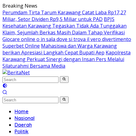
Skip
Breaking News
to
Perumdam Tirta Tarum Karawang Catat Laba Rp17,27
content
Miliar, Setor Dividen Rp9,5 Miliar untuk PAD
BPJS
Kesehatan Karawang Tegaskan Tidak Ada Tunggakan
Klaim, Sejumlah Berkas Masih Dalam Tahap Verifikasi
Giocare online o in sala dove si trova il vero divertimento
Superbet Online
Mahasiswa dan Warga Karawang
berikan Apresiasi Langkah Cepat Bupati Aep
Kapolresta
Karawang Perkuat Sinergi dengan Insan Pers Melalui
Silaturahmi Bersama Media
Home
Nasional
Daerah
Politik