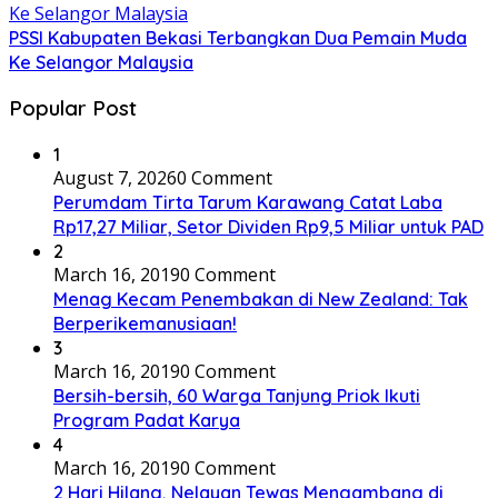
PSSI Kabupaten Bekasi Terbangkan Dua Pemain Muda
Ke Selangor Malaysia
Popular Post
1
August 7, 2026
0 Comment
Perumdam Tirta Tarum Karawang Catat Laba
Rp17,27 Miliar, Setor Dividen Rp9,5 Miliar untuk PAD
2
March 16, 2019
0 Comment
Menag Kecam Penembakan di New Zealand: Tak
Berperikemanusiaan!
3
March 16, 2019
0 Comment
Bersih-bersih, 60 Warga Tanjung Priok Ikuti
Program Padat Karya
4
March 16, 2019
0 Comment
2 Hari Hilang, Nelayan Tewas Mengambang di