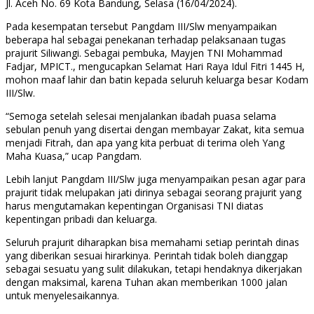
Jl. Aceh No. 69 Kota Bandung, Selasa (16/04/2024).
Pada kesempatan tersebut Pangdam III/Slw menyampaikan
beberapa hal sebagai penekanan terhadap pelaksanaan tugas
prajurit Siliwangi. Sebagai pembuka, Mayjen TNI Mohammad
Fadjar, MPICT., mengucapkan Selamat Hari Raya Idul Fitri 1445 H,
mohon maaf lahir dan batin kepada seluruh keluarga besar Kodam
III/Slw.
“Semoga setelah selesai menjalankan ibadah puasa selama
sebulan penuh yang disertai dengan membayar Zakat, kita semua
menjadi Fitrah, dan apa yang kita perbuat di terima oleh Yang
Maha Kuasa,” ucap Pangdam.
Lebih lanjut Pangdam III/Slw juga menyampaikan pesan agar para
prajurit tidak melupakan jati dirinya sebagai seorang prajurit yang
harus mengutamakan kepentingan Organisasi TNI diatas
kepentingan pribadi dan keluarga.
Seluruh prajurit diharapkan bisa memahami setiap perintah dinas
yang diberikan sesuai hirarkinya. Perintah tidak boleh dianggap
sebagai sesuatu yang sulit dilakukan, tetapi hendaknya dikerjakan
dengan maksimal, karena Tuhan akan memberikan 1000 jalan
untuk menyelesaikannya.