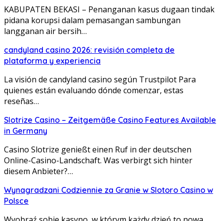
KABUPATEN BEKASI – Penanganan kasus dugaan tindak
pidana korupsi dalam pemasangan sambungan
langganan air bersih…
candyland casino 2026: revisión completa de
plataforma y experiencia
La visión de candyland casino según Trustpilot Para
quienes están evaluando dónde comenzar, estas
reseñas…
Slotrize Casino – Zeitgemäße Casino Features Available
in Germany
Casino Slotrize genießt einen Ruf in der deutschen
Online-Casino-Landschaft. Was verbirgt sich hinter
diesem Anbieter?…
Wynagradzani Codziennie za Granie w Slotoro Casino w
Polsce
Wyobraź sobie kasyno, w którym każdy dzień to nowa