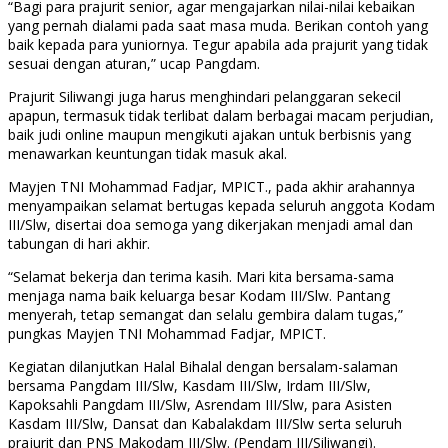
“Bagi para prajurit senior, agar mengajarkan nilai-nilai kebaikan
yang pernah dialami pada saat masa muda. Berikan contoh yang
baik kepada para yuniornya. Tegur apabila ada prajurit yang tidak
sesuai dengan aturan,” ucap Pangdam.
Prajurit Siliwangi juga harus menghindari pelanggaran sekecil
apapun, termasuk tidak terlibat dalam berbagai macam perjudian,
baik judi online maupun mengikuti ajakan untuk berbisnis yang
menawarkan keuntungan tidak masuk akal.
Mayjen TNI Mohammad Fadjar, MPICT., pada akhir arahannya
menyampaikan selamat bertugas kepada seluruh anggota Kodam
III/Slw, disertai doa semoga yang dikerjakan menjadi amal dan
tabungan di hari akhir.
“Selamat bekerja dan terima kasih. Mari kita bersama-sama
menjaga nama baik keluarga besar Kodam III/Slw. Pantang
menyerah, tetap semangat dan selalu gembira dalam tugas,”
pungkas Mayjen TNI Mohammad Fadjar, MPICT.
Kegiatan dilanjutkan Halal Bihalal dengan bersalam-salaman
bersama Pangdam III/Slw, Kasdam III/Slw, Irdam III/Slw,
Kapoksahli Pangdam III/Slw, Asrendam III/Slw, para Asisten
Kasdam III/Slw, Dansat dan Kabalakdam III/Slw serta seluruh
prajurit dan PNS Makodam III/Slw. (Pendam III/Siliwangi).