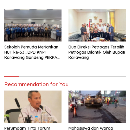
Bersama Media
Sebagai Ketua BPD Periode
2026-2034
Sekolah Pemuda Meriahkan
Dua DIreksi Petrogas Terpilih
HUT ke-53 , DPD KNPI
Petrogas Dilantik Oleh Bupati
Karawang Gandeng PEKKA
Karawang
dan DP3A
Recommendation for You
Perumdam Tirta Tarum
Mahasiswa dan Warga