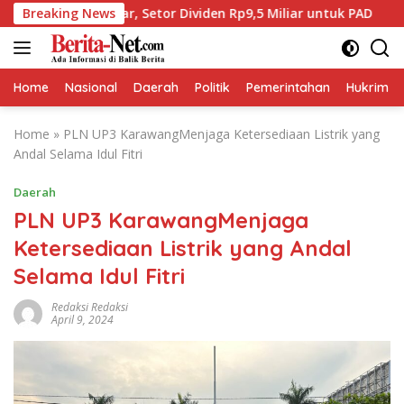
Skip
iliar, Setor Dividen Rp9,5 Miliar untuk PAD
Breaking News
BPJS Kes
to
content
Home
Nasional
Daerah
Politik
Pemerintahan
Hukrim
Home
»
PLN UP3 KarawangMenjaga Ketersediaan Listrik yang
Andal Selama Idul Fitri
Daerah
PLN UP3 KarawangMenjaga
Ketersediaan Listrik yang Andal
Selama Idul Fitri
Redaksi Redaksi
April 9, 2024