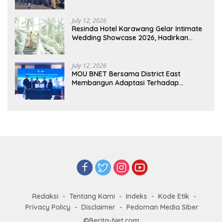
Pelaku UMKM Capai Rp 839 Juta
July 12, 2026
Resinda Hotel Karawang Gelar Intimate
Wedding Showcase 2026, Hadirkan
Inspirasi Pernikahan Impian dengan
Penawaran Eksklusif
July 12, 2026
MOU BNET Bersama District East
Membangun Adaptasi Terhadap
Perkembangan Teknologi Digital
Redaksi
Tentang Kami
Indeks
Kode Etik
Privacy Policy
Disclaimer
Pedoman Media Siber
©Berita-Net.com