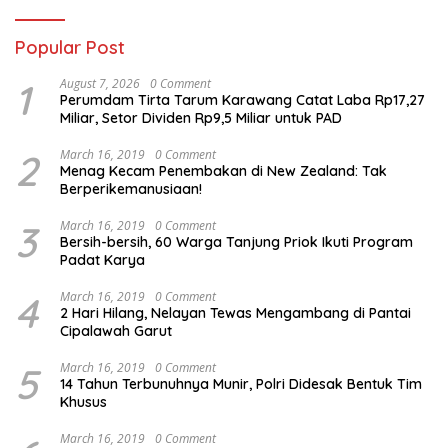
Popular Post
1
August 7, 2026
0 Comment
Perumdam Tirta Tarum Karawang Catat Laba Rp17,27
Miliar, Setor Dividen Rp9,5 Miliar untuk PAD
2
March 16, 2019
0 Comment
Menag Kecam Penembakan di New Zealand: Tak
Berperikemanusiaan!
3
March 16, 2019
0 Comment
Bersih-bersih, 60 Warga Tanjung Priok Ikuti Program
Padat Karya
4
March 16, 2019
0 Comment
2 Hari Hilang, Nelayan Tewas Mengambang di Pantai
Cipalawah Garut
5
March 16, 2019
0 Comment
14 Tahun Terbunuhnya Munir, Polri Didesak Bentuk Tim
Khusus
March 16, 2019
0 Comment