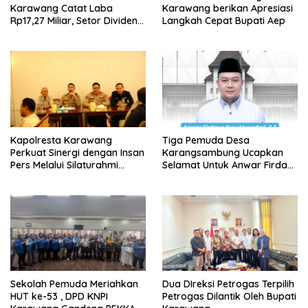
Karawang Catat Laba
Karawang berikan Apresiasi
Rp17,27 Miliar, Setor Dividen
Langkah Cepat Bupati Aep
Rp9,5 Miliar untuk PAD
Kapolresta Karawang
Tiga Pemuda Desa
Perkuat Sinergi dengan Insan
Karangsambung Ucapkan
Pers Melalui Silaturahmi
Selamat Untuk Anwar Firdaus
Bersama Media
Sebagai Ketua BPD Periode
2026-2034
Sekolah Pemuda Meriahkan
Dua DIreksi Petrogas Terpilih
HUT ke-53 , DPD KNPI
Petrogas Dilantik Oleh Bupati