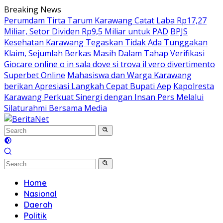
Skip
Breaking News
to
Perumdam Tirta Tarum Karawang Catat Laba Rp17,27
content
Miliar, Setor Dividen Rp9,5 Miliar untuk PAD
BPJS
Kesehatan Karawang Tegaskan Tidak Ada Tunggakan
Klaim, Sejumlah Berkas Masih Dalam Tahap Verifikasi
Giocare online o in sala dove si trova il vero divertimento
Superbet Online
Mahasiswa dan Warga Karawang
berikan Apresiasi Langkah Cepat Bupati Aep
Kapolresta
Karawang Perkuat Sinergi dengan Insan Pers Melalui
Silaturahmi Bersama Media
Home
Nasional
Daerah
Politik