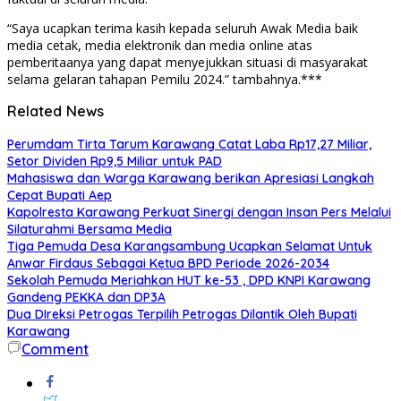
“Saya ucapkan terima kasih kepada seluruh Awak Media baik
media cetak, media elektronik dan media online atas
pemberitaanya yang dapat menyejukkan situasi di masyarakat
selama gelaran tahapan Pemilu 2024.” tambahnya.***
Related News
Perumdam Tirta Tarum Karawang Catat Laba Rp17,27 Miliar,
Setor Dividen Rp9,5 Miliar untuk PAD
Mahasiswa dan Warga Karawang berikan Apresiasi Langkah
Cepat Bupati Aep
Kapolresta Karawang Perkuat Sinergi dengan Insan Pers Melalui
Silaturahmi Bersama Media
Tiga Pemuda Desa Karangsambung Ucapkan Selamat Untuk
Anwar Firdaus Sebagai Ketua BPD Periode 2026-2034
Sekolah Pemuda Meriahkan HUT ke-53 , DPD KNPI Karawang
Gandeng PEKKA dan DP3A
Dua DIreksi Petrogas Terpilih Petrogas Dilantik Oleh Bupati
Karawang
Comment