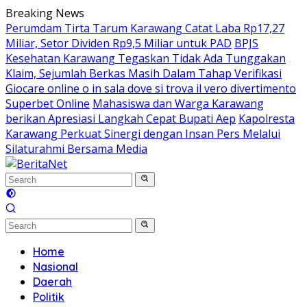
Skip
Breaking News
to
Perumdam Tirta Tarum Karawang Catat Laba Rp17,27
content
Miliar, Setor Dividen Rp9,5 Miliar untuk PAD
BPJS
Kesehatan Karawang Tegaskan Tidak Ada Tunggakan
Klaim, Sejumlah Berkas Masih Dalam Tahap Verifikasi
Giocare online o in sala dove si trova il vero divertimento
Superbet Online
Mahasiswa dan Warga Karawang
berikan Apresiasi Langkah Cepat Bupati Aep
Kapolresta
Karawang Perkuat Sinergi dengan Insan Pers Melalui
Silaturahmi Bersama Media
Home
Nasional
Daerah
Politik