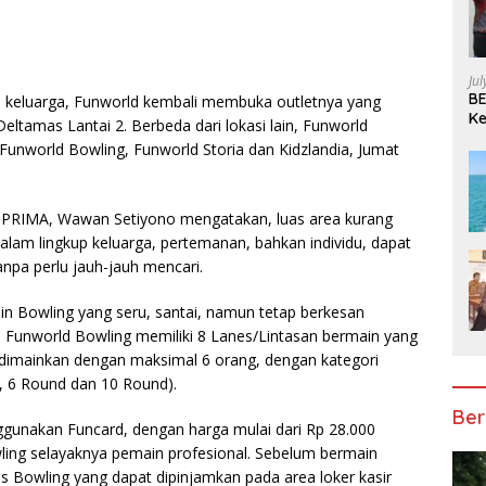
Ju
BE
si keluarga, Funworld kembali membuka outletnya yang
Ke
Deltamas Lantai 2. Berbeda dari lokasi lain, Funworld
Pe
unworld Bowling, Funworld Storia dan Kidzlandia, Jumat
IMA, Wawan Setiyono mengatakan, luas area kurang
alam lingkup keluarga, pertemanan, bahkan individu, dapat
pa perlu jauh-jauh mencari.
n Bowling yang seru, santai, namun tetap berkesan
l. Funworld Bowling memiliki 8 Lanes/Lintasan bermain yang
dimainkan dengan maksimal 6 orang, dengan kategori
nd, 6 Round dan 10 Round).
Ber
gunakan Funcard, dengan harga mulai dari Rp 28.000
ing selayaknya pemain profesional. Sebelum bermain
 Bowling yang dapat dipinjamkan pada area loker kasir