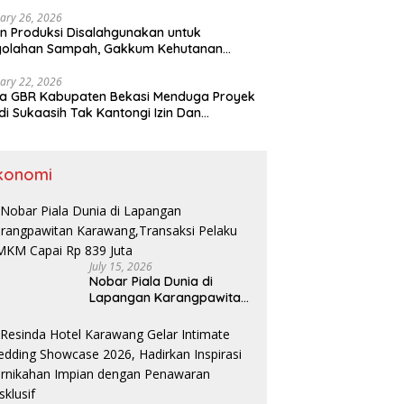
ary 26, 2026
n Produksi Disalahgunakan untuk
golahan Sampah, Gakkum Kehutanan
ahkan Tersangka ke Kejari Karawang
ary 22, 2026
a GBR Kabupaten Bekasi Menduga Proyek
di Sukaasih Tak Kantongi Izin Dan
alihfungsikan Lahan Pertanian
konomi
July 15, 2026
Nobar Piala Dunia di
Lapangan Karangpawitan
Karawang,Transaksi
Pelaku UMKM Capai Rp 839
Juta