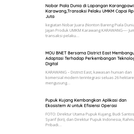
Nobar Piala Dunia di Lapangan Karangpawi
Karawang,Transaksi Pelaku UMKM Capai Rp
Juta
kegiatan Nobar Juara (Nonton Bareng Piala Duni
Jajan Produk UMKM Karawang KARAWANG—- Ju
transaksi pelaku…
MOU BNET Bersama District East Membang
Adaptasi Terhadap Perkembangan Teknolo
Digital
KARAWANG – District East, kawasan hunian dan
komersial modern terintegrasi seluas 26 hektar
mengusung…
Pupuk Kujang Kembangkan Aplikasi dan
Ekosistem AI untuk Efisiensi Operasi
FOTO: Direktur Utama Pupuk Kujang, Budi Santo
Syarif (kiri), dan Direktur Pupuk Indonesia, Rah
Pribadi…