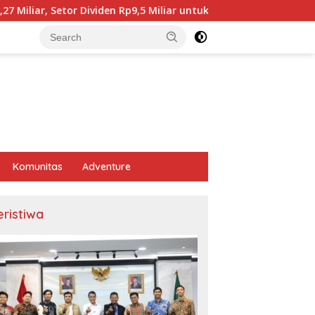
tor Dividen Rp9,5 Miliar untuk PAD
BPJS Kesehatan Ka
Komunitas
Adventure
eristiwa