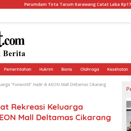
Perumdam Tirta Tarum Karawang Catat Laba Rp17,27 Miliar, Se
Pemerintahan
Hukrim
Bisnis
Olahraga
Kesehatan
uarga “Funworld” Hadir di AEON Mall Deltamas Cikarang
P
at Rekreasi Keluarga
AEON Mall Deltamas Cikarang