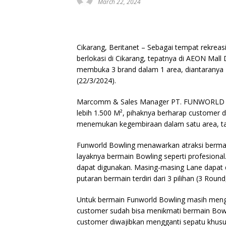
March 22, 2024
Cikarang, Beritanet – Sebagai tempat rekrea
berlokasi di Cikarang, tepatnya di AEON Mall 
membuka 3 brand dalam 1 area, diantaranya F
(22/3/2024).
Marcomm & Sales Manager PT. FUNWORLD PR
lebih 1.500 M², pihaknya berharap customer d
menemukan kegembiraan dalam satu area, tan
Funworld Bowling menawarkan atraksi bermai
layaknya bermain Bowling seperti profesiona
dapat digunakan. Masing-masing Lane dapat 
putaran bermain terdiri dari 3 pilihan (3 Rou
Untuk bermain Funworld Bowling masih meng
customer sudah bisa menikmati bermain Bowl
customer diwajibkan mengganti sepatu khusus