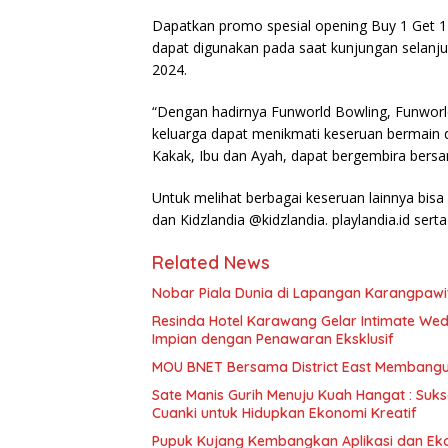
Dapatkan promo spesial opening Buy 1 Get 1 
dapat digunakan pada saat kunjungan selanj
2024.
“Dengan hadirnya Funworld Bowling, Funworld
keluarga dapat menikmati keseruan bermain di 
Kakak, Ibu dan Ayah, dapat bergembira ber
Untuk melihat berbagai keseruan lainnya bis
dan Kidzlandia @kidzlandia. playlandia.id ser
Related News
Nobar Piala Dunia di Lapangan Karangpawi
Resinda Hotel Karawang Gelar Intimate Wed
Impian dengan Penawaran Eksklusif
MOU BNET Bersama District East Membangu
Sate Manis Gurih Menuju Kuah Hangat : Suk
Cuanki untuk Hidupkan Ekonomi Kreatif
Pupuk Kujang Kembangkan Aplikasi dan Ekos