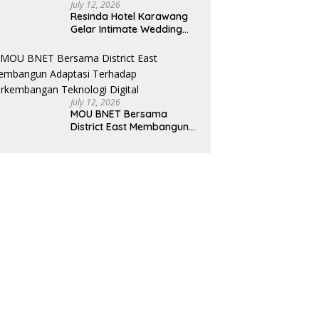
July 12, 2026
Resinda Hotel Karawang
Gelar Intimate Wedding
Showcase 2026, Hadirkan
Inspirasi Pernikahan
Impian dengan Penawaran
Eksklusif
July 12, 2026
MOU BNET Bersama
District East Membangun
Adaptasi Terhadap
Perkembangan Teknologi
Digital