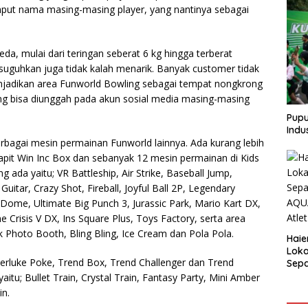
nput nama masing-masing player, yang nantinya sebagai
da, mulai dari teringan seberat 6 kg hingga terberat
isuguhkan juga tidak kalah menarik. Banyak customer tidak
njadikan area Funworld Bowling sebagai tempat nongkrong
ng bisa diunggah pada akun sosial media masing-masing
Pupu
Indu
rbagai mesin permainan Funworld lainnya. Ada kurang lebih
pit Win Inc Box dan sebanyak 12 mesin permainan di Kids
ada yaitu; VR Battleship, Air Strike, Baseball Jump,
uitar, Crazy Shot, Fireball, Joyful Ball 2P, Legendary
 Dome, Ultimate Big Punch 3, Jurassic Park, Mario Kart DX,
risis V DX, Ins Square Plus, Toys Factory, serta area
 Photo Booth, Bling Bling, Ice Cream dan Pola Pola.
Haie
Loka
perluke Poke, Trend Box, Trend Challenger dan Trend
Sepa
AQUA
itu; Bullet Train, Crystal Train, Fantasy Party, Mini Amber
Atle
in.