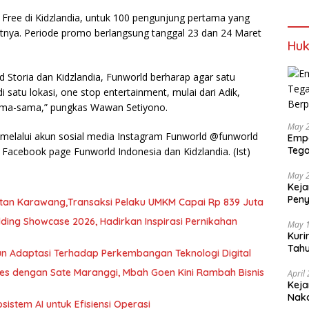
Free di Kidzlandia, untuk 100 pengunjung pertama yang
utnya. Periode promo berlangsung tanggal 23 dan 24 Maret
Huk
 Storia dan Kidzlandia, Funworld berharap agar satu
satu lokasi, one stop entertainment, mulai dari Adik,
sama-sama,” pungkas Wawan Setiyono.
May 
a melalui akun sosial media Instagram Funworld @funworld
Empa
Tega
ta Facebook page Funworld Indonesia dan Kidzlandia. (Ist)
Berp
May 
Keja
Pen
tan Karawang,Transaksi Pelaku UMKM Capai Rp 839 Juta
dan 
ding Showcase 2026, Hadirkan Inspirasi Pernikahan
May 
Kuri
Tahu
n Adaptasi Terhadap Perkembangan Teknologi Digital
Gra
ses dengan Sate Maranggi, Mbah Goen Kini Rambah Bisnis
April
Keja
Nak
istem AI untuk Efisiensi Operasi