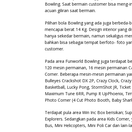
Bowling. Saat bermain customer bisa meng-i
acuan giliran saat bermain.
Pilihan bola Bowling yang ada juga berbeda-be
mencapai berat 14 Kg. Design interior yang d
hanya sekedar bermain, namun sekaligus me
bahkan bisa sebagai tempat berfoto- foto ya
customer.
Pada area Funworld Bowling juga terdapat be
120 mesin permainan, 16 mesin permainan Ca
Corner. Beberapa mesin-mesin permainan yang 
Bulleyes Crackshot DX 2P, Crazy Clock, Crazy G
Basketball, Lucky Pong, StormShot JR, Ticket
Maximum Tune 6RR, Pump It UpPhoenix, Time C
Photo Corner (4 Cut Photo Booth, Baby Shark
Terdapat pula area Win Inc Box berisikan; Su
Explorers. Sedangkan pada area Kids Corner, ya
Bus, Mini Helicopters, Mini Poli Car dan lain-la