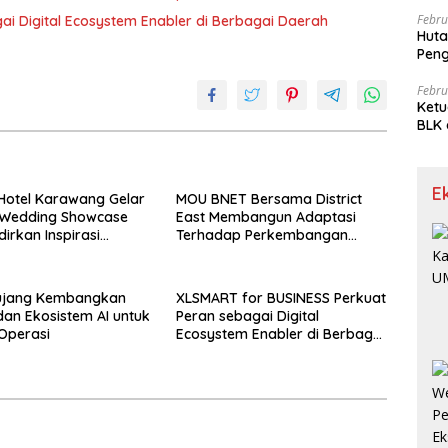
Febru
XLSMART for BUSINESS Perkuat Peran sebagai Digital Ecosystem Enabler di Berbagai Daerah
Huta
Pen
Limp
Febru
Ketu
BLK 
Meng
E
Hotel Karawang Gelar
MOU BNET Bersama District
 Wedding Showcase
East Membangun Adaptasi
irkan Inspirasi
Terhadap Perkembangan
an Impian dengan
Teknologi Digital
n Eksklusif
ujang Kembangkan
XLSMART for BUSINESS Perkuat
 dan Ekosistem AI untuk
Peran sebagai Digital
i Operasi
Ecosystem Enabler di Berbagai
Daerah