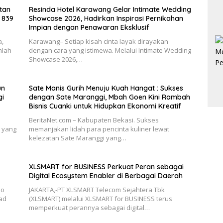
tan
Resinda Hotel Karawang Gelar Intimate Wedding
 839
Showcase 2026, Hadirkan Inspirasi Pernikahan
Impian dengan Penawaran Eksklusif
a,
Karawang– Setiap kisah cinta layak dirayakan
mlah
dengan cara yang istimewa. Melalui Intimate Wedding
Showcase 2026,…
un
Sate Manis Gurih Menuju Kuah Hangat : Sukses
gi
dengan Sate Maranggi, Mbah Goen Kini Rambah
Bisnis Cuanki untuk Hidupkan Ekonomi Kreatif
BeritaNet.com – Kabupaten Bekasi. Sukses
e yang
memanjakan lidah para pencinta kuliner lewat
kelezatan Sate Maranggi yang…
XLSMART for BUSINESS Perkuat Peran sebagai
Digital Ecosystem Enabler di Berbagai Daerah
so
JAKARTA,-PT XLSMART Telecom Sejahtera Tbk
mad
(XLSMART) melalui XLSMART for BUSINESS terus
memperkuat perannya sebagai digital…