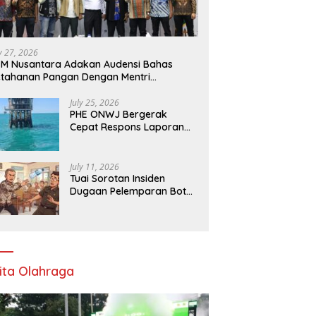
ly 27, 2026
M Nusantara Adakan Audensi Bahas
tahanan Pangan Dengan Mentri
rtanian
July 25, 2026
PHE ONWJ Bergerak
Cepat Respons Laporan
Nelayan Soal Gelembung
di Perairan Karawang
July 11, 2026
Tuai Sorotan Insiden
Dugaan Pelemparan Botol
oleh Oknum Korwil
Pendidikan di Cikarang
Pusat
ita Olahraga