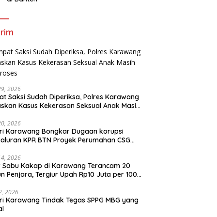
rim
29, 2026
t Saksi Sudah Diperiksa, Polres Karawang
skan Kasus Kekerasan Seksual Anak Masih
roses
20, 2026
ri Karawang Bongkar Dugaan korupsi
yaluran KPR BTN Proyek Perumahan CSG
Kartika Residence.
14, 2026
r Sabu Kakap di Karawang Terancam 20
n Penjara, Tergiur Upah Rp10 Juta per 100
m
 2, 2026
ri Karawang Tindak Tegas SPPG MBG yang
al