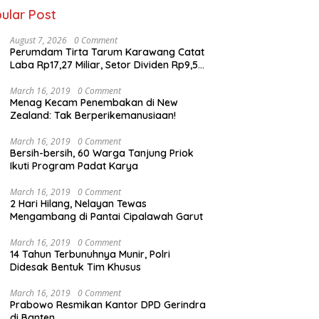
ular Post
August 7, 2026
0 Comment
Perumdam Tirta Tarum Karawang Catat
Laba Rp17,27 Miliar, Setor Dividen Rp9,5
Miliar untuk PAD
March 16, 2019
0 Comment
Menag Kecam Penembakan di New
Zealand: Tak Berperikemanusiaan!
March 16, 2019
0 Comment
Bersih-bersih, 60 Warga Tanjung Priok
Ikuti Program Padat Karya
March 16, 2019
0 Comment
2 Hari Hilang, Nelayan Tewas
Mengambang di Pantai Cipalawah Garut
March 16, 2019
0 Comment
14 Tahun Terbunuhnya Munir, Polri
Didesak Bentuk Tim Khusus
March 16, 2019
0 Comment
Prabowo Resmikan Kantor DPD Gerindra
di Banten