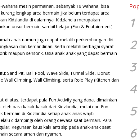
Pop
na-wahana mesin permainan, sebanyak 16 wahana, bisa
kurang lengkap area bermain jika belum terdapat area
1
an Kidzlandia di dalamnya. Kidzlandia merupakan
kan unsur bermain sambil belajar (Fun & Edutainment).
amah anak namun juga dapat melatih perkembangan diri
2
tangkasan dan kemandirian. Serta melatih berbagai syaraf
orik maupun sensorik. Usia anak-anak yang dapat bermain
3
; Sand Pit, Ball Pool, Wave Slide, Funnel Slide, Donut
ree Wall Climbing, Wall Climbing, serta Role Play (Kitchen dan
4
 di atas, terdapat pula Fun Activity yang dapat dimainkan
5
 oleh para kakak-kakak dari Kidzlandia, mulai dari Fun
k bermain di Kidzlandia setiap anak-anak wajib
 selalu didampingi oleh orang dewasa saat bermain. Para
ular. Kegunaan kaus kaki anti slip pada anak-anak saat
6
rmain secara aman dan nyaman.