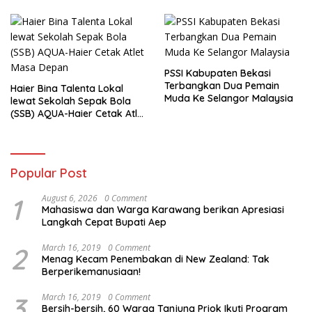
PSSI Kabupaten Bekasi
Terbangkan Dua Pemain
Haier Bina Talenta Lokal
Muda Ke Selangor Malaysia
lewat Sekolah Sepak Bola
(SSB) AQUA-Haier Cetak Atlet
Masa Depan
Popular Post
1
August 6, 2026
0 Comment
Mahasiswa dan Warga Karawang berikan Apresiasi
Langkah Cepat Bupati Aep
2
March 16, 2019
0 Comment
Menag Kecam Penembakan di New Zealand: Tak
Berperikemanusiaan!
3
March 16, 2019
0 Comment
Bersih-bersih, 60 Warga Tanjung Priok Ikuti Program