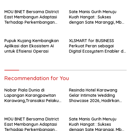
MOU BNET Bersama District
Sate Manis Gurih Menuju
East Membangun Adaptasi
Kuah Hangat : Sukses
Terhadap Perkembangan
dengan Sate Maranggi, Mbah
Teknologi Digital
Goen Kini Rambah Bisnis
Cuanki untuk Hidupkan
Ekonomi Kreatif
Pupuk Kujang Kembangkan
XLSMART for BUSINESS
Aplikasi dan Ekosistem AI
Perkuat Peran sebagai
untuk Efisiensi Operasi
Digital Ecosystem Enabler di
Berbagai Daerah
Recommendation for You
Nobar Piala Dunia di
Resinda Hotel Karawang
Lapangan Karangpawitan
Gelar Intimate Wedding
Karawang,Transaksi Pelaku
Showcase 2026, Hadirkan
UMKM Capai Rp 839 Juta
Inspirasi Pernikahan Impian
dengan Penawaran Eksklusif
MOU BNET Bersama District
Sate Manis Gurih Menuju
East Membangun Adaptasi
Kuah Hangat : Sukses
Terhadap Perkembangan
dengan Sate Maranggi, Mbah