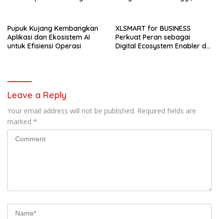
Teknologi Digital
Goen Kini Rambah Bisnis
Cuanki untuk Hidupkan
Ekonomi Kreatif
Pupuk Kujang Kembangkan
XLSMART for BUSINESS
Aplikasi dan Ekosistem AI
Perkuat Peran sebagai
untuk Efisiensi Operasi
Digital Ecosystem Enabler di
Berbagai Daerah
Leave a Reply
Your email address will not be published.
Required fields are
marked
*