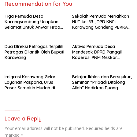
Recommendation for You
Tiga Pemuda Desa
Sekolah Pemuda Meriahkan
Karangsambung Ucapkan
HUT ke-53 , DPD KNPI
Selamat Untuk Anwar Firdaus
Karawang Gandeng PEKKA
Sebagai Ketua BPD Periode
dan DP3A
2026-2034
Dua DIreksi Petrogas Terpilih
Aktivis Pemuda Desa
Petrogas Dilantik Oleh Bupati
Mendesak DPRD Panggil
Karawang
Koperasi PNM Mekkar
Karang Bahagia Soal
Keabsahan Legalitas
Imigrasi Karawang Gelar
Belajar Ikhlas dan Bersyukur,
Layanan Pasporia, Urus
Seminar “Pribadi Ditolong
Pasor Semakin Mudah di
Allah” Hadirkan Ruang
Akhir Pekan
Pemulihan Spiritual
Leave a Reply
Your email address will not be published.
Required fields are
marked
*