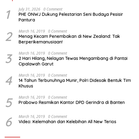
1
July 31, 2026
0 Comment
PHE ONWJ Dukung Pelestarian Seni Budaya Pesisir
Pantura
2
March 16, 2019
0 Comment
Menag Kecam Penembakan di New Zealand: Tak
Berperikemanusiaan!
3
March 16, 2019
0 Comment
2 Hari Hilang, Nelayan Tewas Mengambang di Pantai
Cipalawah Garut
4
March 16, 2019
0 Comment
14 Tahun Terbunuhnya Munir, Polri Didesak Bentuk Tim
Khusus
5
March 16, 2019
0 Comment
Prabowo Resmikan Kantor DPD Gerindra di Banten
6
March 16, 2019
0 Comment
Video: Kelemahan dan Kelebihan All New Terios