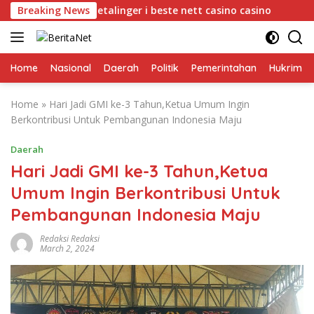
Skip
å odds og utbetalinger i beste nett casino casino
Breaking News
Gesti
to
content
Home
Nasional
Daerah
Politik
Pemerintahan
Hukrim
Home
»
Hari Jadi GMI ke-3 Tahun,Ketua Umum Ingin
Berkontribusi Untuk Pembangunan Indonesia Maju
Daerah
Hari Jadi GMI ke-3 Tahun,Ketua
Umum Ingin Berkontribusi Untuk
Pembangunan Indonesia Maju
Redaksi Redaksi
March 2, 2024