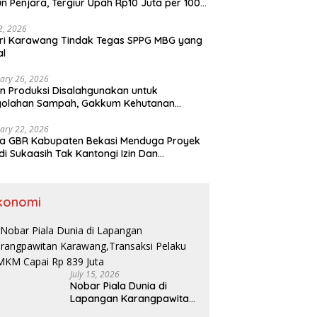
n Penjara, Tergiur Upah Rp10 Juta per 100
m
 2, 2026
ri Karawang Tindak Tegas SPPG MBG yang
al
ary 26, 2026
n Produksi Disalahgunakan untuk
golahan Sampah, Gakkum Kehutanan
ahkan Tersangka ke Kejari Karawang
ary 22, 2026
a GBR Kabupaten Bekasi Menduga Proyek
di Sukaasih Tak Kantongi Izin Dan
alihfungsikan Lahan Pertanian
konomi
July 15, 2026
Nobar Piala Dunia di
Lapangan Karangpawitan
Karawang,Transaksi