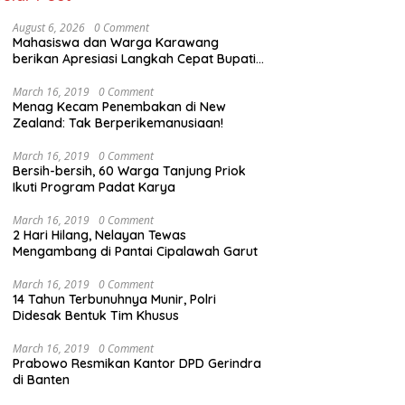
August 6, 2026
0 Comment
Mahasiswa dan Warga Karawang
berikan Apresiasi Langkah Cepat Bupati
Aep
March 16, 2019
0 Comment
Menag Kecam Penembakan di New
Zealand: Tak Berperikemanusiaan!
March 16, 2019
0 Comment
Bersih-bersih, 60 Warga Tanjung Priok
Ikuti Program Padat Karya
March 16, 2019
0 Comment
2 Hari Hilang, Nelayan Tewas
Mengambang di Pantai Cipalawah Garut
March 16, 2019
0 Comment
14 Tahun Terbunuhnya Munir, Polri
Didesak Bentuk Tim Khusus
March 16, 2019
0 Comment
Prabowo Resmikan Kantor DPD Gerindra
di Banten