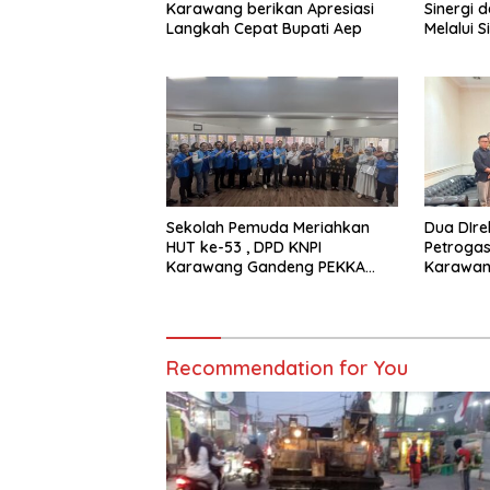
Karawang berikan Apresiasi
Sinergi 
Langkah Cepat Bupati Aep
Melalui 
Media
Sekolah Pemuda Meriahkan
Dua DIrek
HUT ke-53 , DPD KNPI
Petrogas
Karawang Gandeng PEKKA
Karawa
dan DP3A
Recommendation for You