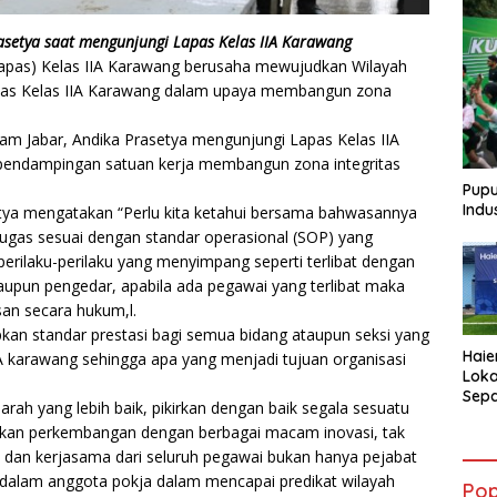
setya saat mengunjungi Lapas Kelas IIA Karawang
apas) Kelas IIA Karawang berusaha mewujudkan Wilayah
apas Kelas IIA Karawang dalam upaya membangun zona
m Jabar, Andika Prasetya mengunjungi Lapas Kelas IIA
endampingan satuan kerja membangun zona integritas
Pupu
Indu
ya mengatakan “Perlu kita ketahui bersama bahwasannya
tugas sesuai dengan standar operasional (SOP) yang
u perilaku-perilaku yang menyimpang seperti terlibat dengan
aupun pengedar, apabila ada pegawai yang terlibat maka
an secara hukum,l.
kan standar prestasi bagi semua bidang ataupun seksi yang
Haie
 karawang sehingga apa yang menjadi tujuan organisasi
Loka
Sepa
ah yang lebih baik, pikirkan dengan baik segala sesuatu
AQUA
tkan perkembangan dengan berbagai macam inovasi, tak
Atle
asi dan kerjasama dari seluruh pegawai bukan hanya pejabat
edalam anggota pokja dalam mencapai predikat wilayah
Pop