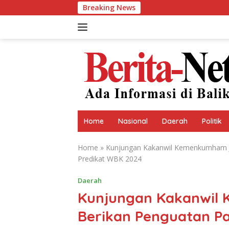
Skip
Breaking News
Mahas
to
content
Home
Nasional
Daerah
Politik
Home
»
Kunjungan Kakanwil Kemenkumham J
Predikat WBK 2024
Daerah
Kunjungan Kakanwil
Berikan Penguatan P