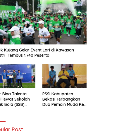
k Kujang Gelar Event Lari di Kawasan
stri Tembus 1.740 Peserta
r Bina Talenta
PSSI Kabupaten
l lewat Sekolah
Bekasi Terbangkan
k Bola (SSB)
Dua Pemain Muda Ke
-Haier Cetak
Selangor Malaysia
t Masa Depan
ular Post