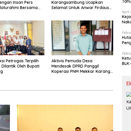
Tahu
dengan Insan Pers
Karangsambung Ucapkan
Gra
Silaturahmi Bersama
Selamat Untuk Anwar Firdaus
April
Sebagai Ketua BPD Periode
Keja
2026-2034
Nak
Febru
Huta
Pen
Limp
Febru
Ketu
Aktivis Pemuda Desa
si Petrogas Terpilih
BLK 
Mendesak DPRD Panggil
 Dilantik Oleh Bupati
Meng
Koperasi PNM Mekkar Karang
ng
Bahagia Soal Keabsahan
Legalitas
E