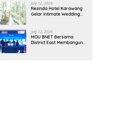
Pelaku UMKM Capai Rp 839
July 12, 2026
Resinda Hotel Karawang
Juta
Gelar Intimate Wedding
Showcase 2026, Hadirkan
Inspirasi Pernikahan
Impian dengan Penawaran
July 12, 2026
Eksklusif
MOU BNET Bersama
District East Membangun
Adaptasi Terhadap
Perkembangan Teknologi
Digital