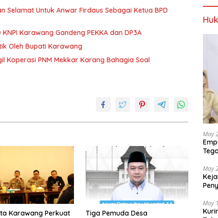
 Selamat Untuk Anwar Firdaus Sebagai Ketua BPD
Huk
PD KNPI Karawang Gandeng PEKKA dan DP3A
ntik Oleh Bupati Karawang
il Koperasi PNM Mekkar Karang Bahagia Soal
May 
Empa
Tega
Berp
May 
Keja
Pen
dan 
May 
Kuri
sta Karawang Perkuat
Tiga Pemuda Desa