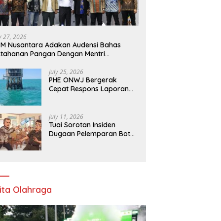
ly 27, 2026
M Nusantara Adakan Audensi Bahas
tahanan Pangan Dengan Mentri
rtanian
July 25, 2026
PHE ONWJ Bergerak
Cepat Respons Laporan
Nelayan Soal Gelembung
di Perairan Karawang
July 11, 2026
Tuai Sorotan Insiden
Dugaan Pelemparan Botol
oleh Oknum Korwil
Pendidikan di Cikarang
Pusat
ita Olahraga