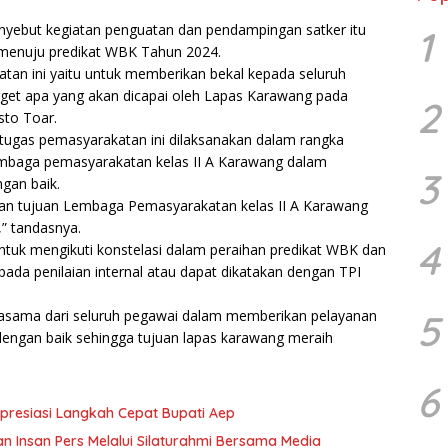
enyebut kegiatan penguatan dan pendampingan satker itu
1
 menuju predikat WBK Tahun 2024.
atan ini yaitu untuk memberikan bekal kepada seluruh
rget apa yang akan dicapai oleh Lapas Karawang pada
2
sto Toar.
etugas pemasyarakatan ini dilaksanakan dalam rangka
embaga pemasyarakatan kelas II A Karawang dalam
3
gan baik.
dengan tujuan Lembaga Pemasyarakatan kelas II A Karawang
” tandasnya.
4
ntuk mengikuti konstelasi dalam peraihan predikat WBK dan
ada penilaian internal atau dapat dikatakan dengan TPI
kerjasama dari seluruh pegawai dalam memberikan pelayanan
5
 dengan baik sehingga tujuan lapas karawang meraih
6
resiasi Langkah Cepat Bupati Aep
n Insan Pers Melalui Silaturahmi Bersama Media