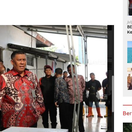
Ju
BE
Ke
Pe
Ber