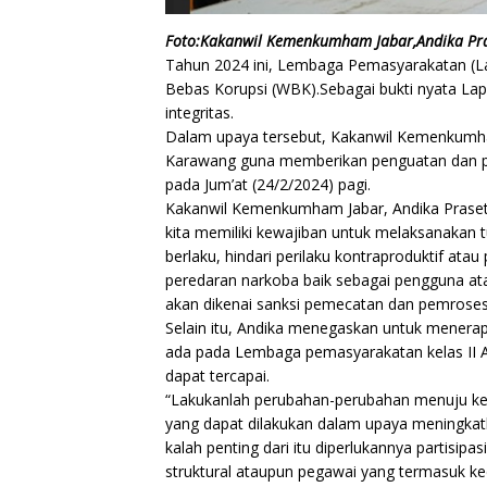
Foto:Kakanwil Kemenkumham Jabar,Andika Pra
Tahun 2024 ini, Lembaga Pemasyarakatan (L
Bebas Korupsi (WBK).Sebagai bukti nyata L
integritas.
Dalam upaya tersebut, Kakanwil Kemenkumha
Karawang guna memberikan penguatan dan p
pada Jum’at (24/2/2024) pagi.
Kakanwil Kemenkumham Jabar, Andika Praset
kita memiliki kewajiban untuk melaksanakan 
berlaku, hindari perilaku kontraproduktif ata
peredaran narkoba baik sebagai pengguna at
akan dikenai sanksi pemecatan dan pemroses
Selain itu, Andika menegaskan untuk menerap
ada pada Lembaga pemasyarakatan kelas II A
dapat tercapai.
“Lakukanlah perubahan-perubahan menuju kear
yang dapat dilakukan dalam upaya meningka
kalah penting dari itu diperlukannya partisip
struktural ataupun pegawai yang termasuk k