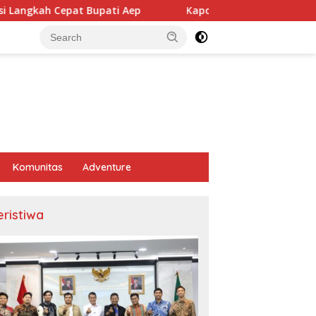
pati Aep
Kapolresta Karawang Perkuat Sinergi dengan 
Komunitas
Adventure
eristiwa