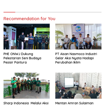
Beras Nasional Tembus 5
Juta Ton
Recommendation for You
PHE ONWJ Dukung
PT Aisan Nasmoco Industri
Pelestarian Seni Budaya
Gelar Aksi Nyata Hadapi
Pesisir Pantura
Perubahan Iklim
Sharp Indonesia Melalui Aksi
Mentan Amran Sulaiman