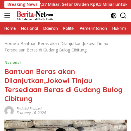
Skip
17,27 Miliar, Setor Dividen Rp9,5 Miliar untuk PAD
Breaking News
B
to
content
Home
Nasional
Daerah
Politik
Pemerintahan
Hukrim
Home
»
Bantuan Beras akan Dilanjutkan,Jokowi Tinjau
Tersediaan Beras di Gudang Bulog Cibitung
Nasional
Bantuan Beras akan
Dilanjutkan,Jokowi Tinjau
Tersediaan Beras di Gudang Bulog
Cibitung
Redaksi Redaksi
February 16, 2024