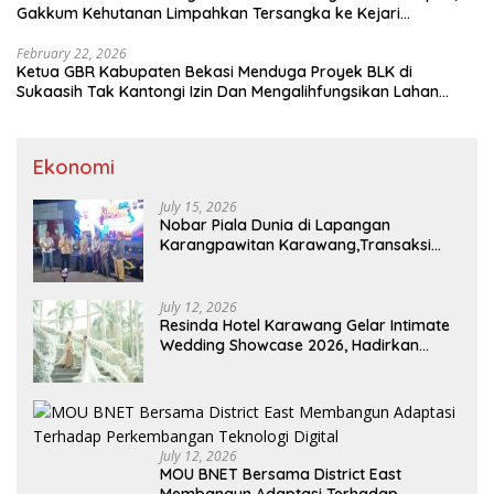
Gakkum Kehutanan Limpahkan Tersangka ke Kejari
Karawang
February 22, 2026
Ketua GBR Kabupaten Bekasi Menduga Proyek BLK di
Sukaasih Tak Kantongi Izin Dan Mengalihfungsikan Lahan
Pertanian
Ekonomi
July 15, 2026
Nobar Piala Dunia di Lapangan
Karangpawitan Karawang,Transaksi
Pelaku UMKM Capai Rp 839 Juta
July 12, 2026
Resinda Hotel Karawang Gelar Intimate
Wedding Showcase 2026, Hadirkan
Inspirasi Pernikahan Impian dengan
Penawaran Eksklusif
July 12, 2026
MOU BNET Bersama District East
Membangun Adaptasi Terhadap