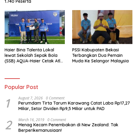
1.740 Peserta
Haier Bina Talenta Lokal
PSSI Kabupaten Bekasi
lewat Sekolah Sepak Bola
Terbangkan Dua Pemain
(SSB) AQUA-Haier Cetak Atlet
Muda Ke Selangor Malaysia
Masa Depan
Popular Post
1
August 7, 2026
0 Comment
Perumdam Tirta Tarum Karawang Catat Laba Rp17,27
Miliar, Setor Dividen Rp9,5 Miliar untuk PAD
2
March 16, 2019
0 Comment
Menag Kecam Penembakan di New Zealand: Tak
Berperikemanusiaan!