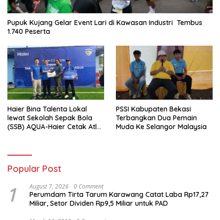
Pupuk Kujang Gelar Event Lari di Kawasan Industri Tembus
1.740 Peserta
Haier Bina Talenta Lokal
PSSI Kabupaten Bekasi
lewat Sekolah Sepak Bola
Terbangkan Dua Pemain
(SSB) AQUA-Haier Cetak Atlet
Muda Ke Selangor Malaysia
Masa Depan
Popular Post
1
August 7, 2026
0 Comment
Perumdam Tirta Tarum Karawang Catat Laba Rp17,27
Miliar, Setor Dividen Rp9,5 Miliar untuk PAD