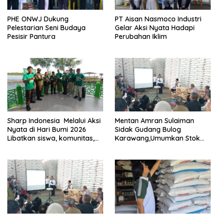
PHE ONWJ Dukung
PT Aisan Nasmoco Industri
Pelestarian Seni Budaya
Gelar Aksi Nyata Hadapi
Pesisir Pantura
Perubahan Iklim
Sharp Indonesia Melalui Aksi
Mentan Amran Sulaiman
Nyata di Hari Bumi 2026
Sidak Gudang Bulog
Libatkan siswa, komunitas,
Karawang,Umumkan Stok
dan NGO
Beras Nasional Tembus 5
Juta Ton