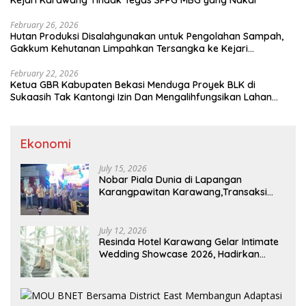
Kejari Karawang Tindak Tegas SPPG MBG yang Nakal
February 26, 2026
Hutan Produksi Disalahgunakan untuk Pengolahan Sampah,
Gakkum Kehutanan Limpahkan Tersangka ke Kejari
Karawang
February 22, 2026
Ketua GBR Kabupaten Bekasi Menduga Proyek BLK di
Sukaasih Tak Kantongi Izin Dan Mengalihfungsikan Lahan
Pertanian
Ekonomi
July 15, 2026
Nobar Piala Dunia di Lapangan
Karangpawitan Karawang,Transaksi
Pelaku UMKM Capai Rp 839 Juta
July 12, 2026
Resinda Hotel Karawang Gelar Intimate
Wedding Showcase 2026, Hadirkan
Inspirasi Pernikahan Impian dengan
Penawaran Eksklusif