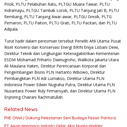
Priok, PLTU Pelabuhan Ratu, PLTGU Muara Tawar, PLTU
Indramayu, PLTGU Tambak Lorok, PLTU Tanjung Jati B, PLTU
Rembang, PLTU Tanjung Awar-awar, PLTGU Gresik, PLTG
Pemaron, PLTU Paiton, PLTU Grati, PLTU Pacitan, dan PLTU
Adipala.
Turut hadir dalam peresmian tersebut Peneliti Ahli Utama Pusat
Riset Konversi dan Konservasi Energi BRIN Eniya Listiani Dewi,
Direktur Teknik dan Lingkungan Ketenagalistrikan Kementerian
ESDM Mohamad Priharto Dwinugroho, Walikota Jakarta Utara
Ali Maulana Hakim, Direktur Perencanaan Korporat dan
Pengembangan Bisnis PLN Hartanto Wibowo, Direktur
Pembangkitan PLN Adi Lumakso, Direktur Utama PLN
Indonesia Power Edwin Nugraha Putra, Direktur Utama PLN
Nusantara Power Ruly Firmansyah, dan Direktur Utama PLN
Enjiniring Chairani Rachmatullah.
Related News
PHE ONWJ Dukung Pelestarian Seni Budaya Pesisir Pantura
PT Aisan Nasmoco Industri Gelar Aksi Nyata Hadapi