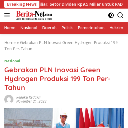
Skip
Miliar, Setor Dividen Rp9,5 Miliar untuk PAD
Breaking News
BPJS Ke
to
content
Home
Nasional
Daerah
Politik
Pemerintahan
Hukrim
Home
»
Gebrakan PLN Inovasi Green Hydrogen Produksi 199
Ton Per-Tahun
Nasional
Gebrakan PLN Inovasi Green
Hydrogen Produksi 199 Ton Per-
Tahun
Redaksi Redaksi
November 21, 2023