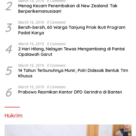
2
March 16, 2019
0 Comment
Menag Kecam Penembakan di New Zealand: Tak
Berperikemanusiaan!
3
March 16, 2019
0 Comment
Bersih-bersih, 60 Warga Tanjung Priok Ikuti Program
Padat Karya
4
March 16, 2019
0 Comment
2 Hari Hilang, Nelayan Tewas Mengambang di Pantai
Cipalawah Garut
5
March 16, 2019
0 Comment
14 Tahun Terbunuhnya Munir, Polri Didesak Bentuk Tim
Khusus
6
March 16, 2019
0 Comment
Prabowo Resmikan Kantor DPD Gerindra di Banten
Hukrim