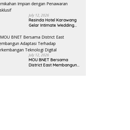
July 12, 2026
Resinda Hotel Karawang
Gelar Intimate Wedding
Showcase 2026, Hadirkan
Inspirasi Pernikahan
Impian dengan Penawaran
Eksklusif
July 12, 2026
MOU BNET Bersama
District East Membangun
Adaptasi Terhadap
Perkembangan Teknologi
Digital