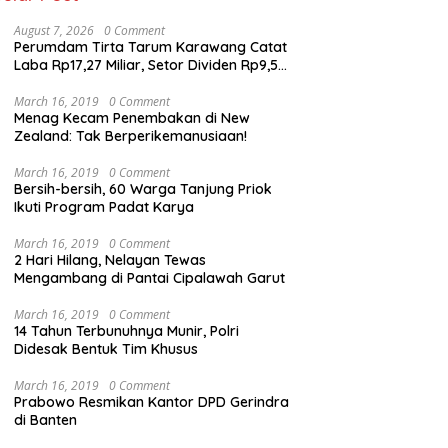
August 7, 2026
0 Comment
Perumdam Tirta Tarum Karawang Catat
Laba Rp17,27 Miliar, Setor Dividen Rp9,5
Miliar untuk PAD
March 16, 2019
0 Comment
Menag Kecam Penembakan di New
Zealand: Tak Berperikemanusiaan!
March 16, 2019
0 Comment
Bersih-bersih, 60 Warga Tanjung Priok
Ikuti Program Padat Karya
March 16, 2019
0 Comment
2 Hari Hilang, Nelayan Tewas
Mengambang di Pantai Cipalawah Garut
March 16, 2019
0 Comment
14 Tahun Terbunuhnya Munir, Polri
Didesak Bentuk Tim Khusus
March 16, 2019
0 Comment
Prabowo Resmikan Kantor DPD Gerindra
di Banten