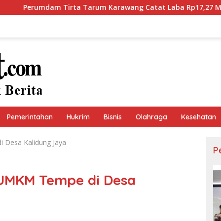
arum Karawang Catat Laba Rp17,27 Miliar, Setor Dividen Rp9,5
Pemerintahan
Hukrim
Bisnis
Olahraga
Kesehatan
i Desa Kalidung Jaya
P
i UMKM Tempe di Desa