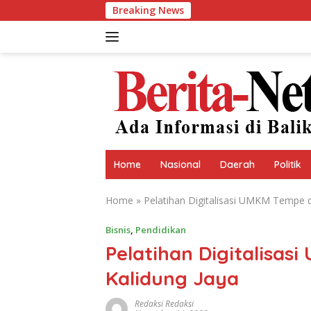
Skip
Breaking News
Perumdam Tirta T
to
content
Home
Nasional
Daerah
Politik
Home
»
Pelatihan Digitalisasi UMKM Tempe d
Bisnis
,
Pendidikan
Pelatihan Digitalisas
Kalidung Jaya
Redaksi Redaksi