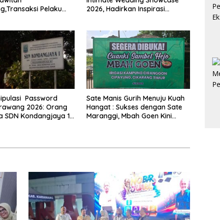
awitan
Intimate Wedding Showcase
,Transaksi Pelaku
2026, Hadirkan Inspirasi
pai Rp 839 Juta
Pernikahan Impian dengan
Penawaran Eksklusif
ipulasi Password
Sate Manis Gurih Menuju Kuah
rawang 2026: Orang
Hangat : Sukses dengan Sate
a SDN Kondangjaya 1
Maranggi, Mbah Goen Kini
e Polres Karawang
Rambah Bisnis Cuanki untuk
Hidupkan Ekonomi Kreatif