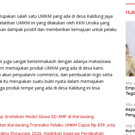
Huk
rupakan salah satu UMKM yang ada di desa Kalidung Jaya
elatihan UMKM ini yang dilakukan oleh KKN Unsika yang
rikan dampak positif dan memberikan kemajuan untuk pelaku
ini juga sangat berterimakasih dengan adanya mahasiswa
dalam memajukan produk UMKM yang ada di desa kami.
n akun penjualan/e-commerce, dan pembuatan logo serta
al itu merupakan suatu bukti nyata dalam memajukan
May 
a produk tempe yang ada di desa Kalidung ini bisa
Empa
Tega
Berp
May 
Keja
Pen
ep Gratiskan Modul Siswa SD-SMP di Karawang
dan 
tan Karawang,Transaksi Pelaku UMKM Capai Rp 839 Juta
May 
Kuri
ding Showcase 2026, Hadirkan Inspirasi Pernikahan