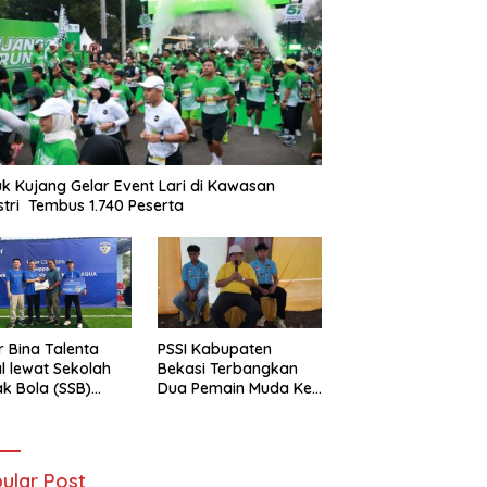
k Kujang Gelar Event Lari di Kawasan
stri Tembus 1.740 Peserta
r Bina Talenta
PSSI Kabupaten
l lewat Sekolah
Bekasi Terbangkan
k Bola (SSB)
Dua Pemain Muda Ke
-Haier Cetak
Selangor Malaysia
t Masa Depan
ular Post