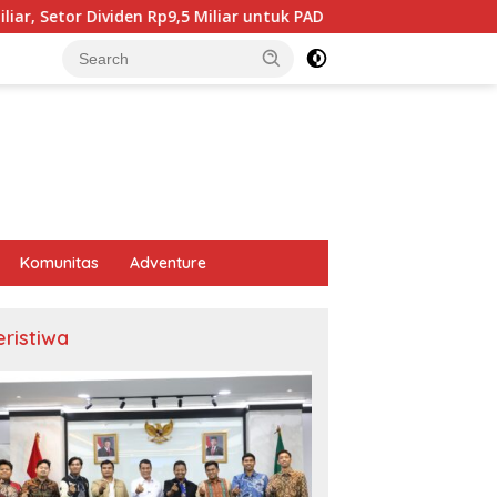
 Miliar untuk PAD
BPJS Kesehatan Karawang Tegaskan 
Komunitas
Adventure
eristiwa