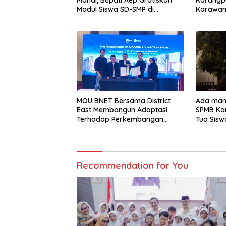
Mahal, Bupati Aep Gratiskan
Karangp
Modul Siswa SD-SMP di
Karawang
Karawang
UMKM Ca
MOU BNET Bersama District
Ada man
East Membangun Adaptasi
SPMB Ka
Terhadap Perkembangan
Tua Sisw
Teknologi Digital
Lapor k
Recommendation for You