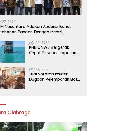
ly 27, 2026
M Nusantara Adakan Audensi Bahas
tahanan Pangan Dengan Mentri
rtanian
July 25, 2026
PHE ONWJ Bergerak
Cepat Respons Laporan
Nelayan Soal Gelembung
di Perairan Karawang
July 11, 2026
Tuai Sorotan Insiden
Dugaan Pelemparan Botol
oleh Oknum Korwil
Pendidikan di Cikarang
Pusat
ita Olahraga