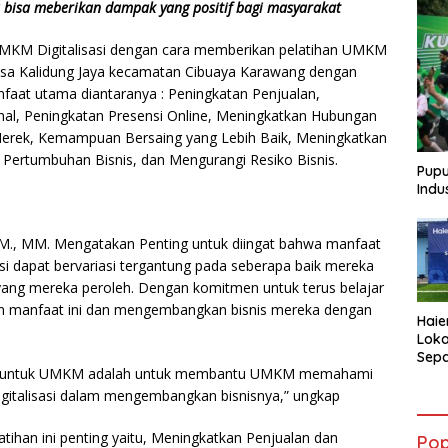
 bisa meberikan dampak yang positif bagi masyarakat
M Digitalisasi dengan cara memberikan pelatihan UMKM
 Desa Kalidung Jaya kecamatan Cibuaya Karawang dengan
aat utama diantaranya : Peningkatan Penjualan,
onal, Peningkatan Presensi Online, Meningkatkan Hubungan
erek, Kemampuan Bersaing yang Lebih Baik, Meningkatkan
 Pertumbuhan Bisnis, dan Mengurangi Resiko Bisnis.
Pupu
Indu
.M., MM. Mengatakan Penting untuk diingat bahwa manfaat
asi dapat bervariasi tergantung pada seberapa baik mereka
ang mereka peroleh. Dengan komitmen untuk terus belajar
n manfaat ini dan mengembangkan bisnis mereka dengan
Haie
Loka
Sepa
isasi untuk UMKM adalah untuk membantu UMKM memahami
AQUA
Atle
gitalisasi dalam mengembangkan bisnisnya,” ungkap
ihan ini penting yaitu, Meningkatkan Penjualan dan
Pop