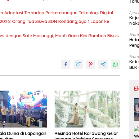
Tahu
Gra
n Adaptasi Terhadap Perkembangan Teknologi Digital
April
Keja
026: Orang Tua Siswa SDN Kondangjaya 1 Lapor ke
Nak
Febru
ses dengan Sate Maranggi, Mbah Goen Kini Rambah Bisnis
Huta
Pen
Limp
Febru
Ketu
BLK 
Meng
E
ala Dunia di Lapangan
Resinda Hotel Karawang Gelar