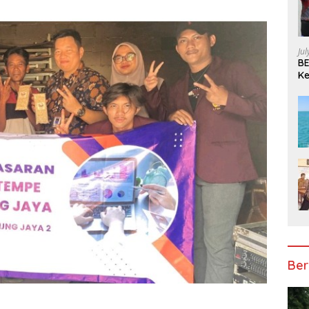
Ju
BE
Ke
Pe
Ber