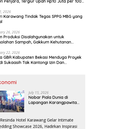
n Penjara, Tergiur Upah Rp10 Juta per 100
m
 2, 2026
ri Karawang Tindak Tegas SPPG MBG yang
al
ary 26, 2026
n Produksi Disalahgunakan untuk
golahan Sampah, Gakkum Kehutanan
ahkan Tersangka ke Kejari Karawang
ary 22, 2026
a GBR Kabupaten Bekasi Menduga Proyek
di Sukaasih Tak Kantongi Izin Dan
alihfungsikan Lahan Pertanian
konomi
July 15, 2026
Nobar Piala Dunia di
Lapangan Karangpawitan
Karawang,Transaksi
Pelaku UMKM Capai Rp 839
Juta