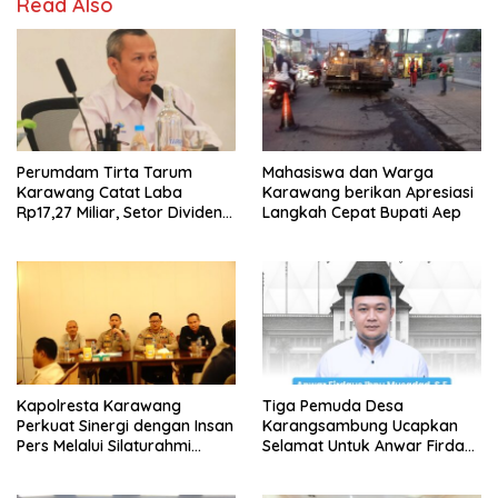
Read Also
Perumdam Tirta Tarum
Mahasiswa dan Warga
Karawang Catat Laba
Karawang berikan Apresiasi
Rp17,27 Miliar, Setor Dividen
Langkah Cepat Bupati Aep
Rp9,5 Miliar untuk PAD
Kapolresta Karawang
Tiga Pemuda Desa
Perkuat Sinergi dengan Insan
Karangsambung Ucapkan
Pers Melalui Silaturahmi
Selamat Untuk Anwar Firdaus
Bersama Media
Sebagai Ketua BPD Periode
2026-2034