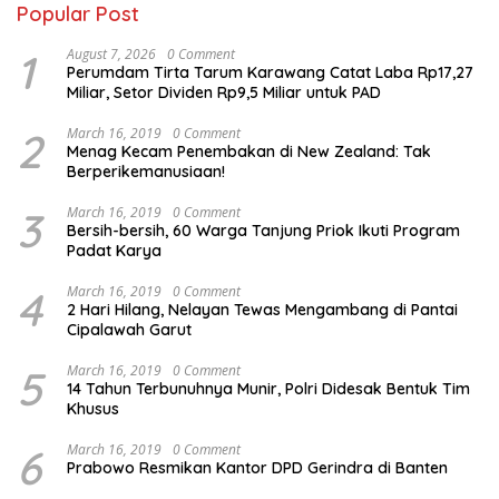
Popular Post
1
August 7, 2026
0 Comment
Perumdam Tirta Tarum Karawang Catat Laba Rp17,27
Miliar, Setor Dividen Rp9,5 Miliar untuk PAD
2
March 16, 2019
0 Comment
Menag Kecam Penembakan di New Zealand: Tak
Berperikemanusiaan!
3
March 16, 2019
0 Comment
Bersih-bersih, 60 Warga Tanjung Priok Ikuti Program
Padat Karya
4
March 16, 2019
0 Comment
2 Hari Hilang, Nelayan Tewas Mengambang di Pantai
Cipalawah Garut
5
March 16, 2019
0 Comment
14 Tahun Terbunuhnya Munir, Polri Didesak Bentuk Tim
Khusus
6
March 16, 2019
0 Comment
Prabowo Resmikan Kantor DPD Gerindra di Banten