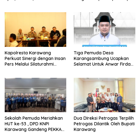
Rp9,5 Miliar untuk PAD
Kapolresta Karawang
Tiga Pemuda Desa
Perkuat Sinergi dengan Insan
Karangsambung Ucapkan
Pers Melalui Silaturahmi
Selamat Untuk Anwar Firdaus
Bersama Media
Sebagai Ketua BPD Periode
2026-2034
Sekolah Pemuda Meriahkan
Dua DIreksi Petrogas Terpilih
HUT ke-53 , DPD KNPI
Petrogas Dilantik Oleh Bupati
Karawang Gandeng PEKKA
Karawang
dan DP3A