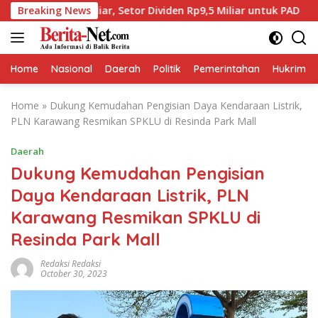
Skip
Miliar, Setor Dividen Rp9,5 Miliar untuk PAD
Breaking News
BPJS Ke
to
content
Home
Nasional
Daerah
Politik
Pemerintahan
Hukrim
Home
»
Dukung Kemudahan Pengisian Daya Kendaraan Listrik,
PLN Karawang Resmikan SPKLU di Resinda Park Mall
Daerah
Dukung Kemudahan Pengisian
Daya Kendaraan Listrik, PLN
Karawang Resmikan SPKLU di
Resinda Park Mall
Redaksi Redaksi
October 30, 2023