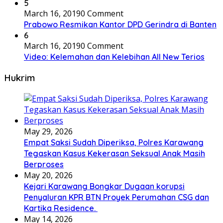
5
March 16, 2019
0 Comment
Prabowo Resmikan Kantor DPD Gerindra di Banten
6
March 16, 2019
0 Comment
Video: Kelemahan dan Kelebihan All New Terios
Hukrim
May 29, 2026
Empat Saksi Sudah Diperiksa, Polres Karawang
Tegaskan Kasus Kekerasan Seksual Anak Masih
Berproses
May 20, 2026
Kejari Karawang Bongkar Dugaan korupsi
Penyaluran KPR BTN Proyek Perumahan CSG dan
Kartika Residence.
May 14, 2026