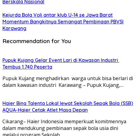
Berskala Nasional
Kejurda Bola Voli antar klub U-14 se Jawa Barat
Momentum Bangkitnya Semangat Pembinaan PBVSI
Karawang
Recommendation for You
Pupuk Kujang Gelar Event Lari di Kawasan Industri
Tembus 1.740 Peserta
Pupuk Kujang menghadirkan warga untuk bisa berlari di
dalam kawasan industri Karawang – Pupuk Kujang,…
Haier Bina Talenta Lokal lewat Sekolah Sepak Bola (SSB)
AQUA-Haier Cetak Atlet Masa Depan
Cikarang– Haier Indonesia memperkuat komitmennya
dalam mendukung pembinaan sepak bola usia dini
melalui program Sekolah…