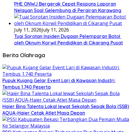
PHE ONWJ Bergerak Cepat Respons Laporan
Nelayan Soal Gelembung di Perairan Karawang
July 11, 2026
July 11, 2026
Tuai Sorotan Insiden Dugaan Pelemparan Botol
oleh Oknum Korwil Pendidikan di Cikarang Pusat
Berita Olahraga
Pupuk Kujang Gelar Event Lari di Kawasan Industri
Tembus 1.740 Peserta
Haier Bina Talenta Lokal lewat Sekolah Sepak Bola (SSB)
AQUA-Haier Cetak Atlet Masa Depan