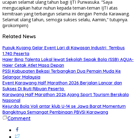
ucapan selamat ulang tahun bagi IJTI Purwasuka. “Saya
mengucapkan hatur nuhun kepada teman-teman IJTI atas
kemitraan yang terbangun selama ini dengan Pemda Karawang.
Selamat ulang tahun, semoga sukses selalu, Aamiin,” tutupnya.
(prokompim)
Related News
Pupuk Kujang Gelar Event Lari di Kawasan Industri Tembus
1.740 Peserta
Haier Bina Talenta Lokal lewat Sekolah Sepak Bola (SSB) AQUA-
Haier Cetak Atlet Masa Depan
PSSI Kabupaten Bekasi Terbangkan Dua Pemain Muda Ke
Selangor Malaysia
Event Karawang Half Marathon 2026 Berjalan Lancar dan
Sukses Di Ikuti Ribuan Peserta
Karawang Half Marathon 2026,Ajang Sport Tourism Berskala
Nasional
Kejurda Bola Voli antar klub U-14 se Jawa Barat Momentum
Bangkitnya Semangat Pembinaan PBVSI Karawang
Comment