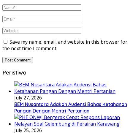
Save my name, email, and website in this browser for
the next time I comment.
Peristiwa
July 27, 2026
BEM Nusantara Adakan Audensi Bahas Ketahanan
Pangan Dengan Mentri Pertanian
July 25, 2026