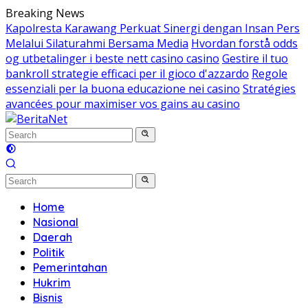
Skip
Breaking News
to
Kapolresta Karawang Perkuat Sinergi dengan Insan Pers
content
Melalui Silaturahmi Bersama Media
Hvordan forstå odds
og utbetalinger i beste nett casino casino
Gestire il tuo
bankroll strategie efficaci per il gioco d'azzardo
Regole
essenziali per la buona educazione nei casino
Stratégies
avancées pour maximiser vos gains au casino
Home
Nasional
Daerah
Politik
Pemerintahan
Hukrim
Bisnis