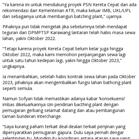
“Ya karena ini untuk mendukung proyek PSN Kereta Cepat dan ada
rekomendasi dari Kementerian ATR, maka keluar IMB, UKL/UPL
dan sebagainya untuk membangun batching plant,” ujarnya.
Pihaknya pun tidak mengelak jika sebelumnya telah mendapat
teguran dari DPMPTSP Karawang lantaran telah habis masa sewa
lahan, yakni Oktober 2022.
“Tetapi karena proyek Kereta Cepat belum kelar juga hingga
Oktober 2022, maka kami memohon perpanjangan sewa lagi
untuk satu tahun kedepan lagi, yakni hingga Oktober 2023,”
ungkapnya.
Ia menambahkan, setelah habis kontrak sewa lahan pada Oktober
2023, pihaknya akan mengembalikan fungsi lahan bathcing plant
seperti semula.
Namun Sofyan tidak memastikan adanya kabar ‘konsekuensi’
imbas dikeluarkannya izin pendirian bacthing plant dengan
pemugaran gerbang selamat datang dan atau pembangunan
taman bunderan Interchange.
“Saya kurang paham terkait deal-dealan terkait perijinan yang
dipersyaratkan pemugaran gapura. Dulu saya pernah dengar
selentingan itu. Mungkin itu koordinasi antara atasan saya yang