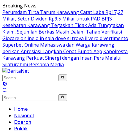
Skip
Breaking News
to
Perumdam Tirta Tarum Karawang Catat Laba Rp17,27
content
Miliar, Setor Dividen Rp9,5 Miliar untuk PAD
BPJS
Kesehatan Karawang Tegaskan Tidak Ada Tunggakan
Klaim, Sejumlah Berkas Masih Dalam Tahap Verifikasi
Giocare online o in sala dove si trova il vero divertimento
Superbet Online
Mahasiswa dan Warga Karawang
berikan Apresiasi Langkah Cepat Bupati Aep
Kapolresta
Karawang Perkuat Sinergi dengan Insan Pers Melalui
Silaturahmi Bersama Media
Home
Nasional
Daerah
Politik