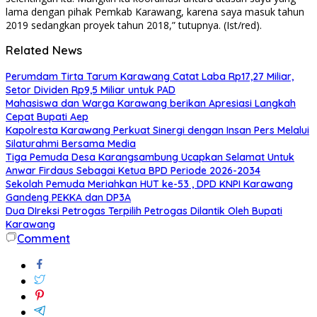
lama dengan pihak Pemkab Karawang, karena saya masuk tahun
2019 sedangkan proyek tahun 2018,” tutupnya. (Ist/red).
Related News
Perumdam Tirta Tarum Karawang Catat Laba Rp17,27 Miliar,
Setor Dividen Rp9,5 Miliar untuk PAD
Mahasiswa dan Warga Karawang berikan Apresiasi Langkah
Cepat Bupati Aep
Kapolresta Karawang Perkuat Sinergi dengan Insan Pers Melalui
Silaturahmi Bersama Media
Tiga Pemuda Desa Karangsambung Ucapkan Selamat Untuk
Anwar Firdaus Sebagai Ketua BPD Periode 2026-2034
Sekolah Pemuda Meriahkan HUT ke-53 , DPD KNPI Karawang
Gandeng PEKKA dan DP3A
Dua DIreksi Petrogas Terpilih Petrogas Dilantik Oleh Bupati
Karawang
Comment