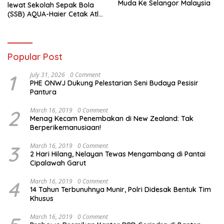
Muda Ke Selangor Malaysia
lewat Sekolah Sepak Bola
(SSB) AQUA-Haier Cetak Atlet
Masa Depan
Popular Post
1
July 31, 2026
0 Comment
PHE ONWJ Dukung Pelestarian Seni Budaya Pesisir
Pantura
2
March 16, 2019
0 Comment
Menag Kecam Penembakan di New Zealand: Tak
Berperikemanusiaan!
3
March 16, 2019
0 Comment
2 Hari Hilang, Nelayan Tewas Mengambang di Pantai
Cipalawah Garut
4
March 16, 2019
0 Comment
14 Tahun Terbunuhnya Munir, Polri Didesak Bentuk Tim
Khusus
March 16, 2019
0 Comment