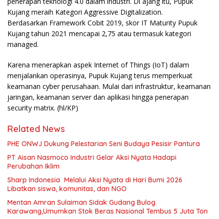
penerapan teknologi 4.0 dalam industri. Di ajang itu, Pupuk
Kujang meraih Kategori Aggressive Digitalization.
Berdasarkan Framework Cobit 2019, skor IT Maturity Pupuk
Kujang tahun 2021 mencapai 2,75 atau termasuk kategori
managed.
Karena menerapkan aspek Internet of Things (IoT) dalam
menjalankan operasinya, Pupuk Kujang terus memperkuat
keamanan cyber perusahaan. Mulai dari infrastruktur, keamanan
jaringan, keamanan server dan aplikasi hingga penerapan
security matrix. (hl/KP)
Related News
PHE ONWJ Dukung Pelestarian Seni Budaya Pesisir Pantura
PT Aisan Nasmoco Industri Gelar Aksi Nyata Hadapi
Perubahan Iklim
Sharp Indonesia Melalui Aksi Nyata di Hari Bumi 2026
Libatkan siswa, komunitas, dan NGO
Mentan Amran Sulaiman Sidak Gudang Bulog
Karawang,Umumkan Stok Beras Nasional Tembus 5 Juta Ton