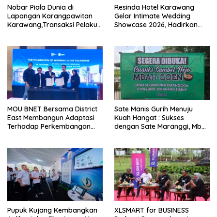
Nobar Piala Dunia di
Resinda Hotel Karawang
Lapangan Karangpawitan
Gelar Intimate Wedding
Karawang,Transaksi Pelaku
Showcase 2026, Hadirkan
UMKM Capai Rp 839 Juta
Inspirasi Pernikahan Impian
dengan Penawaran Eksklusif
MOU BNET Bersama District
Sate Manis Gurih Menuju
East Membangun Adaptasi
Kuah Hangat : Sukses
Terhadap Perkembangan
dengan Sate Maranggi, Mbah
Teknologi Digital
Goen Kini Rambah Bisnis
Cuanki untuk Hidupkan
Ekonomi Kreatif
Pupuk Kujang Kembangkan
XLSMART for BUSINESS