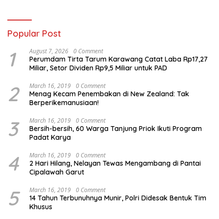
Masa Depan
Popular Post
1
August 7, 2026
0 Comment
Perumdam Tirta Tarum Karawang Catat Laba Rp17,27
Miliar, Setor Dividen Rp9,5 Miliar untuk PAD
2
March 16, 2019
0 Comment
Menag Kecam Penembakan di New Zealand: Tak
Berperikemanusiaan!
3
March 16, 2019
0 Comment
Bersih-bersih, 60 Warga Tanjung Priok Ikuti Program
Padat Karya
4
March 16, 2019
0 Comment
2 Hari Hilang, Nelayan Tewas Mengambang di Pantai
Cipalawah Garut
5
March 16, 2019
0 Comment
14 Tahun Terbunuhnya Munir, Polri Didesak Bentuk Tim
Khusus