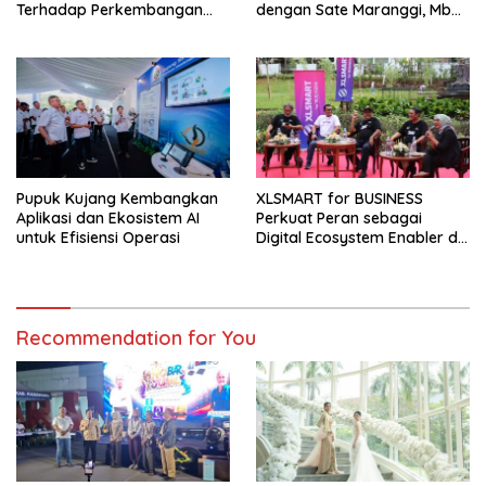
Terhadap Perkembangan
dengan Sate Maranggi, Mbah
Teknologi Digital
Goen Kini Rambah Bisnis
Cuanki untuk Hidupkan
Ekonomi Kreatif
Pupuk Kujang Kembangkan
XLSMART for BUSINESS
Aplikasi dan Ekosistem AI
Perkuat Peran sebagai
untuk Efisiensi Operasi
Digital Ecosystem Enabler di
Berbagai Daerah
Recommendation for You