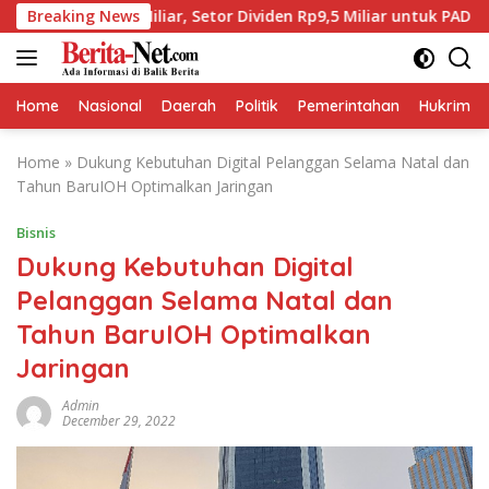
Skip
7 Miliar, Setor Dividen Rp9,5 Miliar untuk PAD
Breaking News
BPJS 
to
content
Home
Nasional
Daerah
Politik
Pemerintahan
Hukrim
Home
»
Dukung Kebutuhan Digital Pelanggan Selama Natal dan
Tahun BaruIOH Optimalkan Jaringan
Bisnis
Dukung Kebutuhan Digital
Pelanggan Selama Natal dan
Tahun BaruIOH Optimalkan
Jaringan
Admin
December 29, 2022