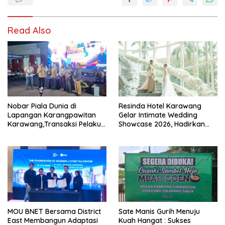
Read Also
Nobar Piala Dunia di
Resinda Hotel Karawang
Lapangan Karangpawitan
Gelar Intimate Wedding
Karawang,Transaksi Pelaku
Showcase 2026, Hadirkan
UMKM Capai Rp 839 Juta
Inspirasi Pernikahan Impian
dengan Penawaran Eksklusif
MOU BNET Bersama District
Sate Manis Gurih Menuju
East Membangun Adaptasi
Kuah Hangat : Sukses