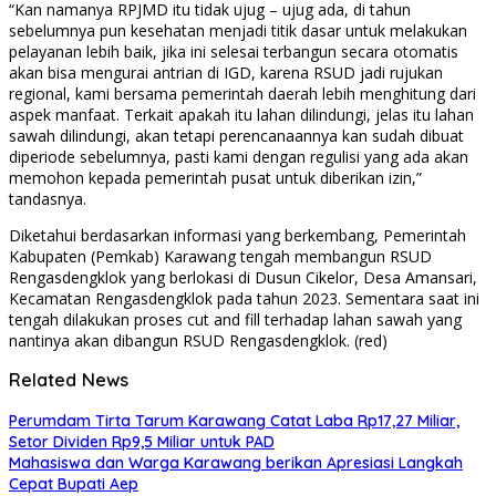
“Kan namanya RPJMD itu tidak ujug – ujug ada, di tahun
sebelumnya pun kesehatan menjadi titik dasar untuk melakukan
pelayanan lebih baik, jika ini selesai terbangun secara otomatis
akan bisa mengurai antrian di IGD, karena RSUD jadi rujukan
regional, kami bersama pemerintah daerah lebih menghitung dari
aspek manfaat. Terkait apakah itu lahan dilindungi, jelas itu lahan
sawah dilindungi, akan tetapi perencanaannya kan sudah dibuat
diperiode sebelumnya, pasti kami dengan regulisi yang ada akan
memohon kepada pemerintah pusat untuk diberikan izin,”
tandasnya.
Diketahui berdasarkan informasi yang berkembang, Pemerintah
Kabupaten (Pemkab) Karawang tengah membangun RSUD
Rengasdengklok yang berlokasi di Dusun Cikelor, Desa Amansari,
Kecamatan Rengasdengklok pada tahun 2023. Sementara saat ini
tengah dilakukan proses cut and fill terhadap lahan sawah yang
nantinya akan dibangun RSUD Rengasdengklok. (red)
Related News
Perumdam Tirta Tarum Karawang Catat Laba Rp17,27 Miliar,
Setor Dividen Rp9,5 Miliar untuk PAD
Mahasiswa dan Warga Karawang berikan Apresiasi Langkah
Cepat Bupati Aep