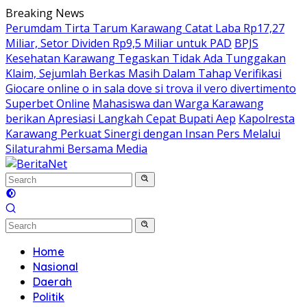
Skip
Breaking News
to
Perumdam Tirta Tarum Karawang Catat Laba Rp17,27
content
Miliar, Setor Dividen Rp9,5 Miliar untuk PAD
BPJS
Kesehatan Karawang Tegaskan Tidak Ada Tunggakan
Klaim, Sejumlah Berkas Masih Dalam Tahap Verifikasi
Giocare online o in sala dove si trova il vero divertimento
Superbet Online
Mahasiswa dan Warga Karawang
berikan Apresiasi Langkah Cepat Bupati Aep
Kapolresta
Karawang Perkuat Sinergi dengan Insan Pers Melalui
Silaturahmi Bersama Media
Home
Nasional
Daerah
Politik