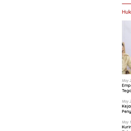
Huk
May 
Empa
Tega
Berp
May 
Keja
Pen
dan 
May 
Kuri