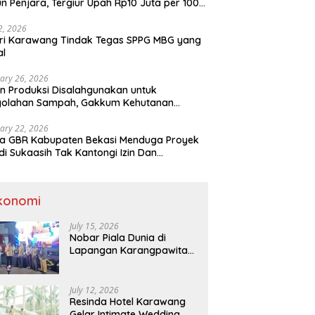
n Penjara, Tergiur Upah Rp10 Juta per 100
m
 2, 2026
ri Karawang Tindak Tegas SPPG MBG yang
al
ary 26, 2026
n Produksi Disalahgunakan untuk
golahan Sampah, Gakkum Kehutanan
ahkan Tersangka ke Kejari Karawang
ary 22, 2026
a GBR Kabupaten Bekasi Menduga Proyek
di Sukaasih Tak Kantongi Izin Dan
alihfungsikan Lahan Pertanian
konomi
July 15, 2026
Nobar Piala Dunia di
Lapangan Karangpawitan
Karawang,Transaksi
Pelaku UMKM Capai Rp 839
Juta
July 12, 2026
Resinda Hotel Karawang
Gelar Intimate Wedding