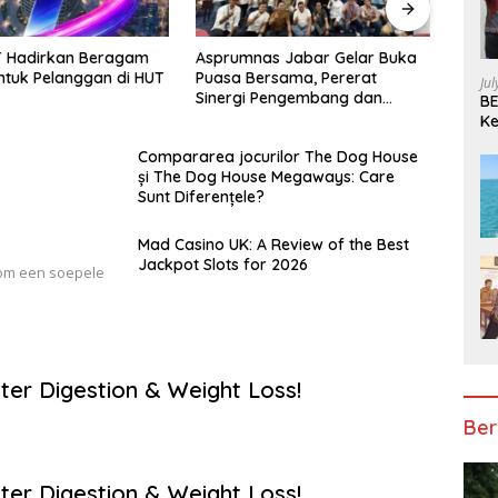
as Jabar Gelar Buka
Dugaan Mobilisasi Massa
Wasp
rsama, Pererat
Terstruktur Dalam Kasus
Atas
Ju
 Pengembang dan
Sengketa di Kota Wisata,
Saldo
BE
an
Aparat Diminta Jangan Diam
Terim
Ke
Pe
Compararea jocurilor The Dog House
și The Dog House Megaways: Care
Sunt Diferențele?
Mad Casino UK: A Review of the Best
Jackpot Slots for 2026
k om een soepele
ter Digestion & Weight Loss!
Ber
ter Digestion & Weight Loss!