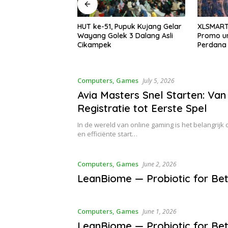
Pupuk Kujang Gelar
XLSMART Hadirkan Beragam
Asprumn
k 3 Dalang Asli
Promo untuk Pelanggan di HUT
Puasa Be
Perdana
Sinergi
Perbank
Computers, Games
July 5, 2026
Avia Masters Snel Starten: Van
Registratie tot Eerste Spel
In de wereld van online gaming is het belangrij
en efficiënte start…
Computers, Games
June 2, 2026
LeanBiome — Probiotic for Bet
Computers, Games
June 1, 2026
LeanBiome — Probiotic for Bet