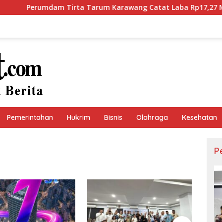
mdam Tirta Tarum Karawang Catat Laba Rp17,27 Miliar, Setor D
Pemerintahan
Hukrim
Bisnis
Olahraga
Kesehatan
P