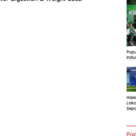
Pupu
Indu
Haie
Loka
Sepa
AQUA
Atle
Pop