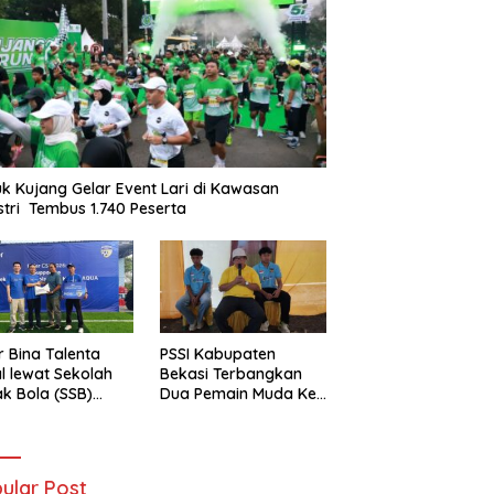
k Kujang Gelar Event Lari di Kawasan
stri Tembus 1.740 Peserta
r Bina Talenta
PSSI Kabupaten
l lewat Sekolah
Bekasi Terbangkan
k Bola (SSB)
Dua Pemain Muda Ke
-Haier Cetak
Selangor Malaysia
t Masa Depan
ular Post