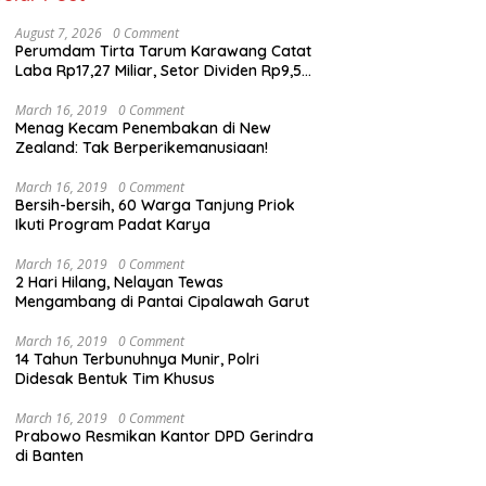
August 7, 2026
0 Comment
Perumdam Tirta Tarum Karawang Catat
Laba Rp17,27 Miliar, Setor Dividen Rp9,5
Miliar untuk PAD
March 16, 2019
0 Comment
Menag Kecam Penembakan di New
Zealand: Tak Berperikemanusiaan!
March 16, 2019
0 Comment
Bersih-bersih, 60 Warga Tanjung Priok
Ikuti Program Padat Karya
March 16, 2019
0 Comment
2 Hari Hilang, Nelayan Tewas
Mengambang di Pantai Cipalawah Garut
March 16, 2019
0 Comment
14 Tahun Terbunuhnya Munir, Polri
Didesak Bentuk Tim Khusus
March 16, 2019
0 Comment
Prabowo Resmikan Kantor DPD Gerindra
di Banten