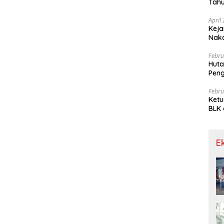
Tahu
Gra
April
Keja
Nak
Febru
Huta
Pen
Limp
Febru
Ketu
BLK 
Meng
E