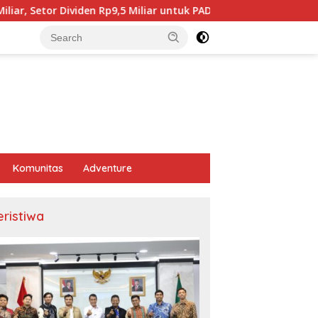
ividen Rp9,5 Miliar untuk PAD
BPJS Kesehatan Karawan
Komunitas
Adventure
eristiwa