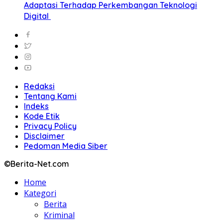
Adaptasi Terhadap Perkembangan Teknologi
Digital
Redaksi
Tentang Kami
Indeks
Kode Etik
Privacy Policy
Disclaimer
Pedoman Media Siber
©Berita-Net.com
Home
Kategori
Berita
Kriminal