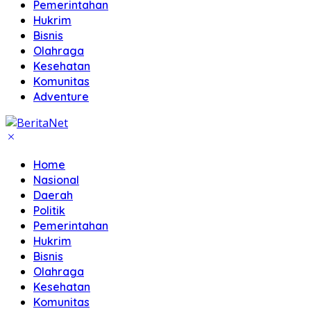
Pemerintahan
Hukrim
Bisnis
Olahraga
Kesehatan
Komunitas
Adventure
Home
Nasional
Daerah
Politik
Pemerintahan
Hukrim
Bisnis
Olahraga
Kesehatan
Komunitas