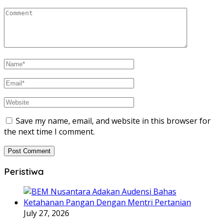
Save my name, email, and website in this browser for
the next time I comment.
Peristiwa
July 27, 2026