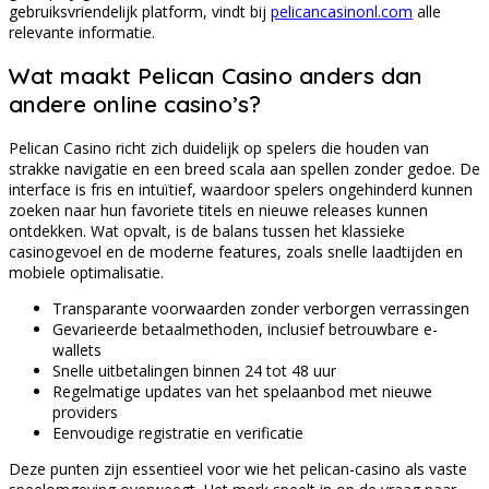
gebruiksvriendelijk platform, vindt bij
pelicancasinonl.com
alle
relevante informatie.
Wat maakt Pelican Casino anders dan
andere online casino’s?
Pelican Casino richt zich duidelijk op spelers die houden van
strakke navigatie en een breed scala aan spellen zonder gedoe. De
interface is fris en intuïtief, waardoor spelers ongehinderd kunnen
zoeken naar hun favoriete titels en nieuwe releases kunnen
ontdekken. Wat opvalt, is de balans tussen het klassieke
casinogevoel en de moderne features, zoals snelle laadtijden en
mobiele optimalisatie.
Transparante voorwaarden zonder verborgen verrassingen
Gevarieerde betaalmethoden, inclusief betrouwbare e-
wallets
Snelle uitbetalingen binnen 24 tot 48 uur
Regelmatige updates van het spelaanbod met nieuwe
providers
Eenvoudige registratie en verificatie
Deze punten zijn essentieel voor wie het pelican-casino als vaste