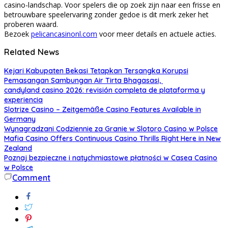
casino-landschap. Voor spelers die op zoek zijn naar een frisse en
betrouwbare speelervaring zonder gedoe is dit merk zeker het
proberen waard.
Bezoek
pelicancasinonl.com
voor meer details en actuele acties.
Related News
Kejari Kabupaten Bekasi Tetapkan Tersangka Korupsi
Pemasangan Sambungan Air Tirta Bhagasasi,
candyland casino 2026: revisión completa de plataforma y
experiencia
Slotrize Casino – Zeitgemäße Casino Features Available in
Germany
Wynagradzani Codziennie za Granie w Slotoro Casino w Polsce
Mafia Casino Offers Continuous Casino Thrills Right Here in New
Zealand
Poznaj bezpieczne i natychmiastowe płatności w Casea Casino
w Polsce
Comment