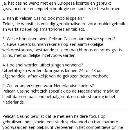
Ja, het casino werkt met een Europese licentie en gebruikt
geavanceerde encryptietechnologie om spelers te beschermen.
2. Kan ik Pelican Casino ook mobiel spelen?
Zeker, de website is volledig geoptimaliseerd voor mobiel gebruik
en werkt soepel op smartphones en tablets.
3. Welke bonussen biedt Pelican Casino aan nieuwe spelers?
Nieuwe spelers kunnen rekenen op een aantrekkelijke
welkomstbonus, bestaande uit een matchbonus en soms gratis
spins, met duidelijke inzetvoorwaarden.
4. Hoe snel worden uitbetalingen verwerkt?
Uitbetalingen worden doorgaans binnen 24 tot 48 uur
afgehandeld, afhankelijk van de gekozen betaalmethode.
5. Zijn er beperkingen voor Nederlandse spelers?
Pelican Casino richt zich specifiek op de Nederlandse markt en
biedt daarom passend betaalgemak en ondersteuning in het
Nederlands.
Pelican Casino bewijst dat je met een heldere focus op
gebruiksvriendelijkheid, een sterk spelaanbod en transparante
voorwaarden een plek kunt veroveren in het competitieve online