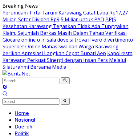
Skip
Breaking News
to
Perumdam Tirta Tarum Karawang Catat Laba Rp17,27
content
Miliar, Setor Dividen Rp9,5 Miliar untuk PAD
BPJS
Kesehatan Karawang Tegaskan Tidak Ada Tunggakan
Klaim, Sejumlah Berkas Masih Dalam Tahap Verifikasi
Giocare online o in sala dove si trova il vero divertimento
Superbet Online
Mahasiswa dan Warga Karawang
berikan Apresiasi Langkah Cepat Bupati Aep
Kapolresta
Karawang Perkuat Sinergi dengan Insan Pers Melalui
Silaturahmi Bersama Media
Home
Nasional
Daerah
Politik