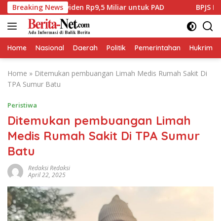
Skip
 Rp9,5 Miliar untuk PAD
Breaking News
BPJS Kesehatan Karawang Tega
to
content
Home
Nasional
Daerah
Politik
Pemerintahan
Hukrim
Home
»
Ditemukan pembuangan Limah Medis Rumah Sakit Di
TPA Sumur Batu
Peristiwa
Ditemukan pembuangan Limah
Medis Rumah Sakit Di TPA Sumur
Batu
Redaksi Redaksi
April 22, 2025