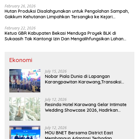
February 26, 2026
Hutan Produksi Disalahgunakan untuk Pengolahan Sampah,
Gakkum Kehutanan Limpahkan Tersangka ke Kejari
Karawang
February 22, 2026
Ketua GBR Kabupaten Bekasi Menduga Proyek BLK di
Sukaasih Tak Kantongi Izin Dan Mengalihfungsikan Lahan
Pertanian
Ekonomi
July 15, 2026
Nobar Piala Dunia di Lapangan
Karangpawitan Karawang,Transaksi
Pelaku UMKM Capai Rp 839 Juta
July 12, 2026
Resinda Hotel Karawang Gelar Intimate
Wedding Showcase 2026, Hadirkan
Inspirasi Pernikahan Impian dengan
Penawaran Eksklusif
July 12, 2026
MOU BNET Bersama District East
Membangun Adaptasi Terhadap