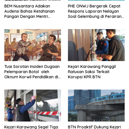
BEM Nusantara Adakan
PHE ONWJ Bergerak Cepat
Audensi Bahas Ketahanan
Respons Laporan Nelayan
Pangan Dengan Mentri
Soal Gelembung di Perairan
Pertanian
Karawang
Tuai Sorotan Insiden Dugaan
Kejari Karawang Panggil
Pelemparan Botol oleh
Ratusan Saksi Terkait
Oknum Korwil Pendidikan di
Korupsi KPR BTN
Cikarang Pusat
Kejari Karawang Segel Tiga
BTN Proaktif Dukung Kejari