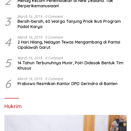
2
Menag Kecam Penembakan di New Zealand: Tak
Berperikemanusiaan!
3
March 16, 2019
0 Comment
Bersih-bersih, 60 Warga Tanjung Priok Ikuti Program
Padat Karya
4
March 16, 2019
0 Comment
2 Hari Hilang, Nelayan Tewas Mengambang di Pantai
Cipalawah Garut
5
March 16, 2019
0 Comment
14 Tahun Terbunuhnya Munir, Polri Didesak Bentuk Tim
Khusus
6
March 16, 2019
0 Comment
Prabowo Resmikan Kantor DPD Gerindra di Banten
Hukrim