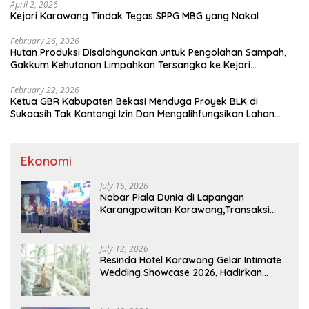
April 2, 2026
Kejari Karawang Tindak Tegas SPPG MBG yang Nakal
February 26, 2026
Hutan Produksi Disalahgunakan untuk Pengolahan Sampah,
Gakkum Kehutanan Limpahkan Tersangka ke Kejari
Karawang
February 22, 2026
Ketua GBR Kabupaten Bekasi Menduga Proyek BLK di
Sukaasih Tak Kantongi Izin Dan Mengalihfungsikan Lahan
Pertanian
Ekonomi
July 15, 2026
Nobar Piala Dunia di Lapangan
Karangpawitan Karawang,Transaksi
Pelaku UMKM Capai Rp 839 Juta
July 12, 2026
Resinda Hotel Karawang Gelar Intimate
Wedding Showcase 2026, Hadirkan
Inspirasi Pernikahan Impian dengan
Penawaran Eksklusif