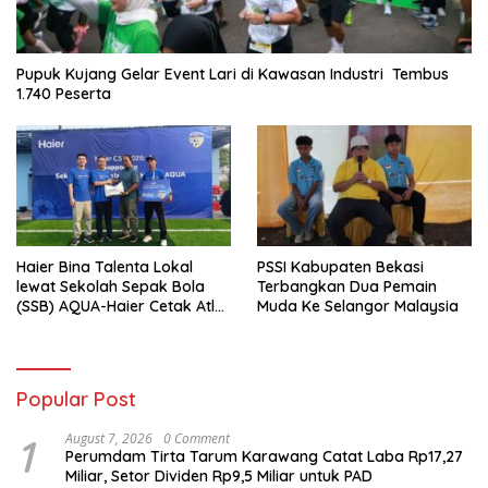
Pupuk Kujang Gelar Event Lari di Kawasan Industri Tembus
1.740 Peserta
Haier Bina Talenta Lokal
PSSI Kabupaten Bekasi
lewat Sekolah Sepak Bola
Terbangkan Dua Pemain
(SSB) AQUA-Haier Cetak Atlet
Muda Ke Selangor Malaysia
Masa Depan
Popular Post
1
August 7, 2026
0 Comment
Perumdam Tirta Tarum Karawang Catat Laba Rp17,27
Miliar, Setor Dividen Rp9,5 Miliar untuk PAD