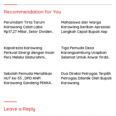
Recommendation for You
Perumdam Tirta Tarum
Mahasiswa dan Warga
Karawang Catat Laba
Karawang berikan Apresiasi
Rp17,27 Miliar, Setor Dividen
Langkah Cepat Bupati Aep
Rp9,5 Miliar untuk PAD
Kapolresta Karawang
Tiga Pemuda Desa
Perkuat Sinergi dengan Insan
Karangsambung Ucapkan
Pers Melalui Silaturahmi
Selamat Untuk Anwar Firdaus
Bersama Media
Sebagai Ketua BPD Periode
2026-2034
Sekolah Pemuda Meriahkan
Dua DIreksi Petrogas Terpilih
HUT ke-53 , DPD KNPI
Petrogas Dilantik Oleh Bupati
Karawang Gandeng PEKKA
Karawang
dan DP3A
Leave a Reply