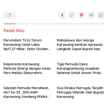
Read Also
Perumdam Tirta Tarum
Mahasiswa dan Warga
Karawang Catat Laba
Karawang berikan Apresiasi
Rp17,27 Miliar, Setor Dividen
Langkah Cepat Bupati Aep
Rp9,5 Miliar untuk PAD
Kapolresta Karawang
Tiga Pemuda Desa
Perkuat Sinergi dengan Insan
Karangsambung Ucapkan
Pers Melalui Silaturahmi
Selamat Untuk Anwar Firdaus
Bersama Media
Sebagai Ketua BPD Periode
2026-2034
Sekolah Pemuda Meriahkan
Dua DIreksi Petrogas Terpilih
HUT ke-53 , DPD KNPI
Petrogas Dilantik Oleh Bupati
Karawang Gandeng PEKKA
Karawang
dan DP3A