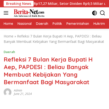
Skip
 Laba Rp17,27 Miliar, Setor Dividen Rp9,5 Miliar untuk PAD
Breaking News
to
content
Home
Nasional
Daerah
Politik
Pemerintahan
Hukrim
Home
»
Refleksi 7 Bulan Kerja Bupati H Aep, PAPDESI : Beliau
Banyak Membuat Kebijakan Yang Bermanfaat Bagi Masyarakat
Daerah
Refleksi 7 Bulan Kerja Bupati H
Aep, PAPDESI : Beliau Banyak
Membuat Kebijakan Yang
Bermanfaat Bagi Masyarakat
Admin
June 21, 2024