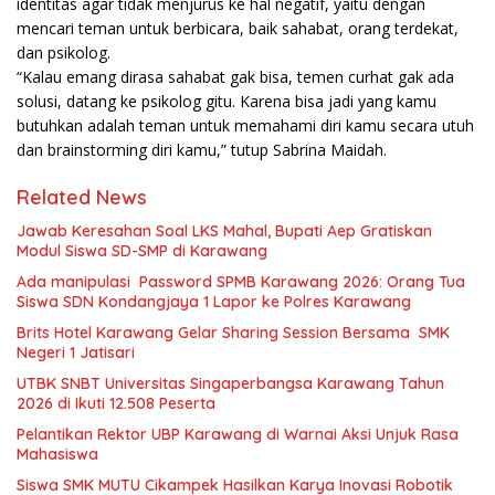
identitas agar tidak menjurus ke hal negatif, yaitu dengan
mencari teman untuk berbicara, baik sahabat, orang terdekat,
dan psikolog.
“Kalau emang dirasa sahabat gak bisa, temen curhat gak ada
solusi, datang ke psikolog gitu. Karena bisa jadi yang kamu
butuhkan adalah teman untuk memahami diri kamu secara utuh
dan brainstorming diri kamu,” tutup Sabrina Maidah.
Related News
Jawab Keresahan Soal LKS Mahal, Bupati Aep Gratiskan
Modul Siswa SD-SMP di Karawang
Ada manipulasi Password SPMB Karawang 2026: Orang Tua
Siswa SDN Kondangjaya 1 Lapor ke Polres Karawang
Brits Hotel Karawang Gelar Sharing Session Bersama SMK
Negeri 1 Jatisari
UTBK SNBT Universitas Singaperbangsa Karawang Tahun
2026 di Ikuti 12.508 Peserta
Pelantikan Rektor UBP Karawang di Warnai Aksi Unjuk Rasa
Mahasiswa
Siswa SMK MUTU Cikampek Hasilkan Karya Inovasi Robotik