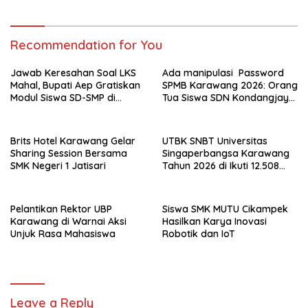
Recommendation for You
Jawab Keresahan Soal LKS
Ada manipulasi Password
Mahal, Bupati Aep Gratiskan
SPMB Karawang 2026: Orang
Modul Siswa SD-SMP di
Tua Siswa SDN Kondangjaya
Karawang
1 Lapor ke Polres Karawang
Brits Hotel Karawang Gelar
UTBK SNBT Universitas
Sharing Session Bersama
Singaperbangsa Karawang
SMK Negeri 1 Jatisari
Tahun 2026 di Ikuti 12.508
Peserta
Pelantikan Rektor UBP
Siswa SMK MUTU Cikampek
Karawang di Warnai Aksi
Hasilkan Karya Inovasi
Unjuk Rasa Mahasiswa
Robotik dan IoT
Leave a Reply