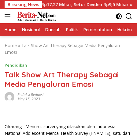
Skip
t Laba Rp17,27 Miliar, Setor Dividen Rp9,5 Miliar untuk PAD
Breaking News
to
content
Home
Nasional
Daerah
Politik
Pemerintahan
Hukrim
Home
»
Talk Show Art Therapy Sebagai Media Penyaluran
Emosi
Pendidikan
Talk Show Art Therapy Sebagai
Media Penyaluran Emosi
Redaksi Redaksi
May 15, 2023
Cikarang– Menurut survei yang dilakukan oleh Indonesia
National Adolescent Mental Health Survey (I-NAMHS), satu dari